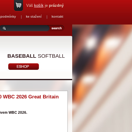
Váš
košík
je
prázdný
 podmínky
ke stažení
kontakt
BASEBALL
SOFTBALL
0 WBC 2026 Great Britain
tivem WBC 2026.