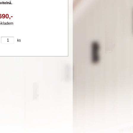
vitelná.
690,-
Skladem
ks