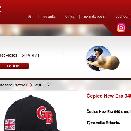
novinky
o nás
jak nakupovat
obchodní
SCHOOL
SPORT
Baseball softball
WBC 2026
Čepice New Era 94
Čepice New Era 940 s mo
Tým: Velká Británie.