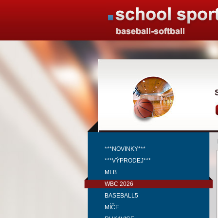
***NOVINKY***
***VÝPRODEJ***
MLB
WBC 2026
BASEBALL5
MÍČE