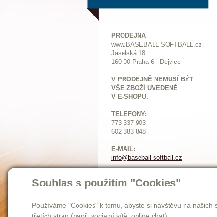
PRODEJNA
www.BASEBALL-SOFTBALL.cz
Jaselská 18
160 00 Praha 6 - Dejvice
V PRODEJNĚ NEMUSÍ BÝT
VŠE ZBOŽÍ UVEDENÉ
V E-SHOPU.
TELEFONY:
773 337 903
602 383 848
E-MAIL:
info@baseball-softball.cz
:
Otevírací doba:
Souhlas s použitím "Cookies"
Pondělí: 14-17
Ú
terý až pátek: 11-17
Sobota: 9-12
Používáme "Cookies" k tomu, abyste si návštěvu na našich s
třetích stran (např. socialní sítě, online chat).