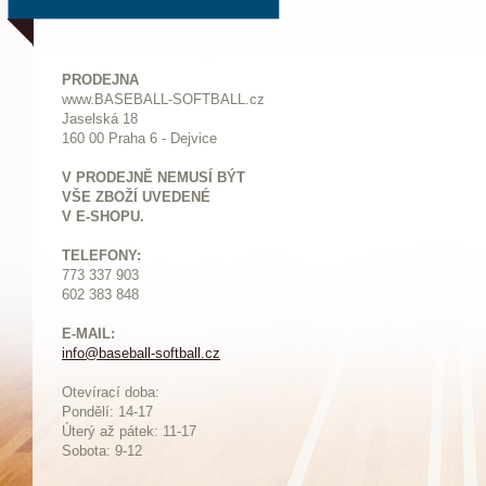
PRODEJNA
www.BASEBALL-SOFTBALL.cz
Jaselská 18
160 00 Praha 6 - Dejvice
V PRODEJNĚ NEMUSÍ BÝT
VŠE ZBOŽÍ UVEDENÉ
V E-SHOPU.
TELEFONY:
773 337 903
602 383 848
E-MAIL:
info@baseball-softball.cz
:
Otevírací doba:
Pondělí: 14-17
Ú
terý až pátek: 11-17
Sobota: 9-12