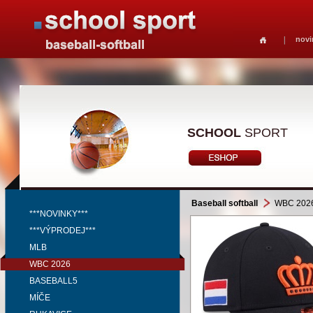
novi
SCHOOL
SPORT
Baseball softball
WBC 202
***NOVINKY***
***VÝPRODEJ***
MLB
WBC 2026
BASEBALL5
MÍČE