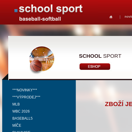
novi
SCHOOL
SPORT
***NOVINKY***
***VÝPRODEJ***
ZBOŽÍ J
MLB
WBC 2026
BASEBALL5
MÍČE