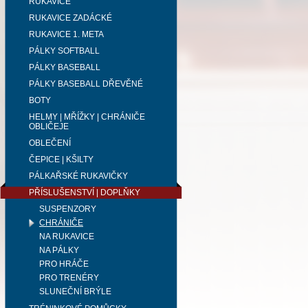
RUKAVICE
RUKAVICE ZADÁCKÉ
RUKAVICE 1. META
PÁLKY SOFTBALL
PÁLKY BASEBALL
PÁLKY BASEBALL DŘEVĚNÉ
BOTY
HELMY | MŘÍŽKY | CHRÁNIČE
OBLIČEJE
OBLEČENÍ
ČEPICE | KŠILTY
PÁLKAŘSKÉ RUKAVIČKY
PŘÍSLUŠENSTVÍ | DOPLŇKY
SUSPENZORY
CHRÁNIČE
NA RUKAVICE
NA PÁLKY
PRO HRÁČE
PRO TRENÉRY
SLUNEČNÍ BRÝLE