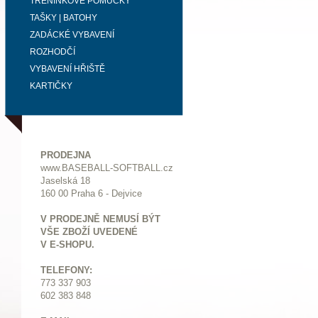
TRÉNINKOVÉ POMŮCKY
TAŠKY | BATOHY
ZADÁCKÉ VYBAVENÍ
ROZHODČÍ
VYBAVENÍ HŘIŠTĚ
KARTIČKY
PRODEJNA
www.BASEBALL-SOFTBALL.cz
Jaselská 18
160 00 Praha 6 - Dejvice
V PRODEJNĚ NEMUSÍ BÝT
VŠE ZBOŽÍ UVEDENÉ
V E-SHOPU.
TELEFONY:
773 337 903
602 383 848