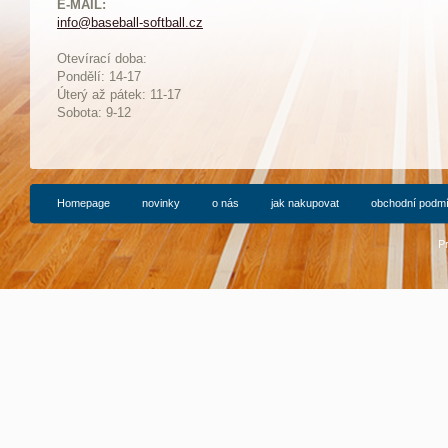
E-MAIL:
info@baseball-softball.cz
:
Otevírací doba:
Pondělí: 14-17
Ú
terý až pátek: 11-17
Sobota: 9-12
Homepage
novinky
o nás
jak nakupovat
obchodní podm
P