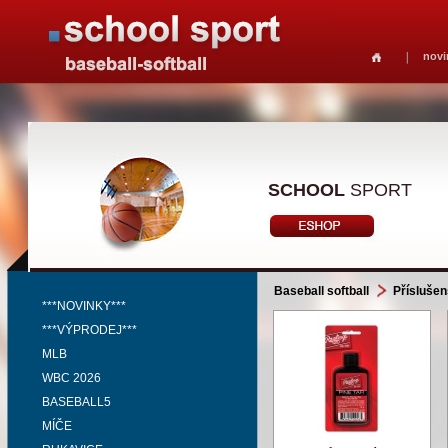
novi
SCHOOL
SPORT
Baseball softball
Příslušen
***NOVINKY***
***VÝPRODEJ***
MLB
WBC 2026
BASEBALL5
MÍČE