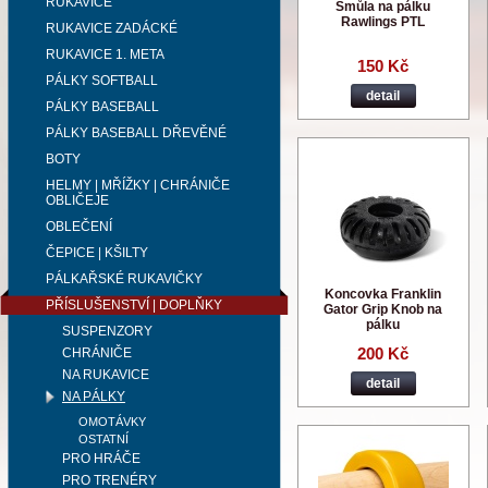
RUKAVICE
Smůla na pálku
Rawlings PTL
RUKAVICE ZADÁCKÉ
RUKAVICE 1. META
150 Kč
PÁLKY SOFTBALL
detail
PÁLKY BASEBALL
PÁLKY BASEBALL DŘEVĚNÉ
BOTY
HELMY | MŘÍŽKY | CHRÁNIČE
OBLIČEJE
OBLEČENÍ
ČEPICE | KŠILTY
PÁLKAŘSKÉ RUKAVIČKY
Koncovka Franklin
PŘÍSLUŠENSTVÍ | DOPLŇKY
Gator Grip Knob na
pálku
SUSPENZORY
200 Kč
CHRÁNIČE
NA RUKAVICE
detail
NA PÁLKY
OMOTÁVKY
OSTATNÍ
PRO HRÁČE
PRO TRENÉRY