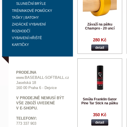
SLUNEČNÍ BRÝLE
TRÉNINKOVÉ POMŮCKY
TAŠKY | BATOHY
ZADÁCKÉ VYBAVENÍ
Závaží na pálku
Champro - 20 uncí
ROZHODČÍ
VYBAVENÍ HŘIŠTĚ
280 Kč
KARTIČKY
detail
PRODEJNA
www.BASEBALL-SOFTBALL.cz
Jaselská 18
160 00 Praha 6 - Dejvice
V PRODEJNĚ NEMUSÍ BÝT
Smůla Franklin Gator
VŠE ZBOŽÍ UVEDENÉ
Pine Tar Stick na pálku
V E-SHOPU.
350 Kč
TELEFONY:
detail
773 337 903