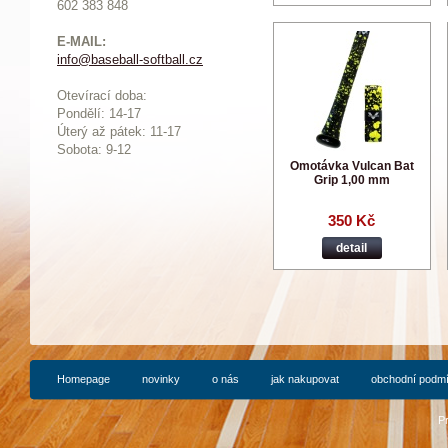
602 383 848
E-MAIL:
info@baseball-softball.cz
:
Otevírací doba:
Pondělí: 14-17
Ú
terý až pátek: 11-17
Sobota: 9-12
Omotávka Vulcan Bat
Grip 1,00 mm
350 Kč
detail
Homepage
novinky
o nás
jak nakupovat
obchodní podm
P