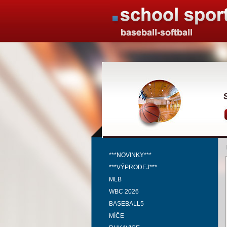
***NOVINKY***
***VÝPRODEJ***
MLB
WBC 2026
BASEBALL5
MÍČE