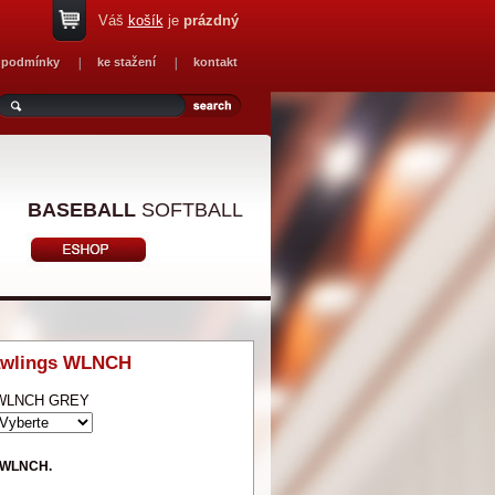
Váš
košík
je
prázdný
 podmínky
ke stažení
kontakt
BASEBALL
SOFTBALL
awlings WLNCH
WLNCH GREY
s WLNCH.