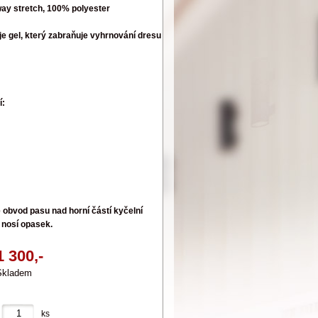
-way stretch, 100% polyester
 je gel, který zabraňuje vyhrnování dresu
í:
e obvod pasu nad horní částí kyčelní
e nosí opasek.
1 300,-
Skladem
ks