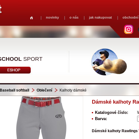
novinky
o nás
jak nakupovat
obchodní
SCHOOL
SPORT
Baseball softball
Oblečení
Kalhoty dámské
Dámské kalhoty R
Katalogové číslo:
Barva:
Dámské kalhoty Rawling