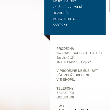
TAŠKY | BATOHY
ZADÁCKÉ VYBAVENÍ
ROZHODČÍ
VYBAVENÍ HŘIŠTĚ
KARTIČKY
PRODEJNA
www.BASEBALL-SOFTBALL.cz
Jaselská 18
160 00 Praha 6 - Dejvice
V PRODEJNĚ NEMUSÍ BÝT
VŠE ZBOŽÍ UVEDENÉ
V E-SHOPU.
TELEFONY:
773 337 903
602 383 848
E-MAIL: