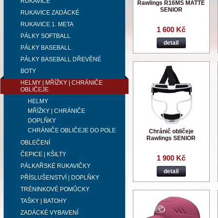
RUKAVICE
Rawlings R16MS MATTE
SENIOR
RUKAVICE ZADÁCKÉ
RUKAVICE 1. META
1 600 Kč
PÁLKY SOFTBALL
detail
PÁLKY BASEBALL
PÁLKY BASEBALL DŘEVĚNÉ
BOTY
HELMY | MŘÍŽKY | CHRÁNIČE
OBLIČEJE
HELMY
MŘÍŽKY | CHRÁNIČE
DOPLŇKY
CHRÁNIČE OBLIČEJE DO POLE
Chránič obličeje
Rawlings SENIOR
OBLEČENÍ
ČEPICE | KŠILTY
1 900 Kč
PÁLKAŘSKÉ RUKAVIČKY
detail
PŘÍSLUŠENSTVÍ | DOPLŇKY
TRÉNINKOVÉ POMŮCKY
TAŠKY | BATOHY
ZADÁCKÉ VYBAVENÍ