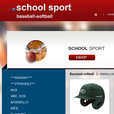
novi
SCHOOL
SPORT
Baseball softball
Helmy | mř
***NOVINKY***
***VÝPRODEJ***
MLB
WBC 2026
BASEBALL5
MÍČE