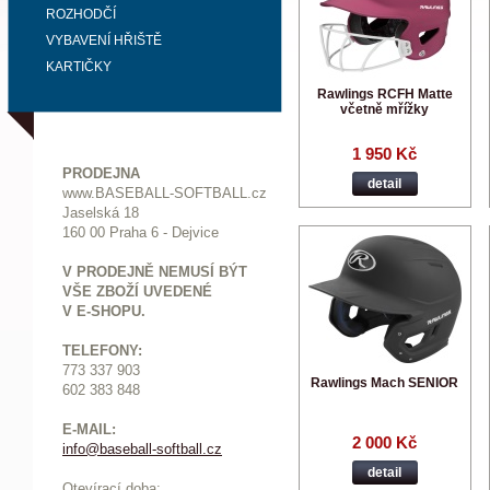
ROZHODČÍ
VYBAVENÍ HŘIŠTĚ
KARTIČKY
Rawlings RCFH Matte
včetně mřížky
1 950 Kč
PRODEJNA
detail
www.BASEBALL-SOFTBALL.cz
Jaselská 18
160 00 Praha 6 - Dejvice
V PRODEJNĚ NEMUSÍ BÝT
VŠE ZBOŽÍ UVEDENÉ
V E-SHOPU.
TELEFONY:
773 337 903
Rawlings Mach SENIOR
602 383 848
E-MAIL:
2 000 Kč
info@baseball-softball.cz
:
detail
Otevírací doba: