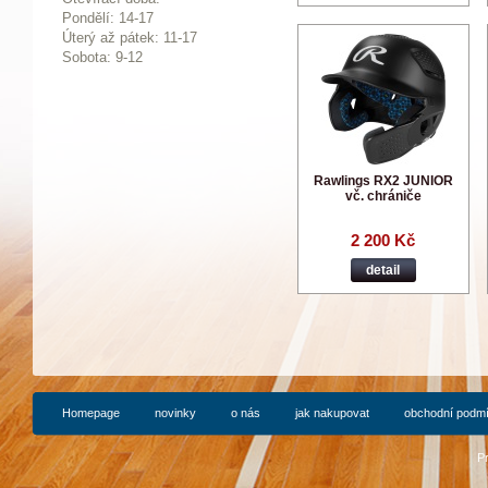
Pondělí: 14-17
Ú
terý až pátek: 11-17
Sobota: 9-12
Rawlings RX2 JUNIOR
vč. chrániče
2 200 Kč
detail
Homepage
novinky
o nás
jak nakupovat
obchodní podm
P