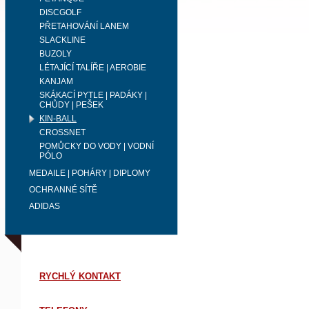
DISCGOLF
PŘETAHOVÁNÍ LANEM
SLACKLINE
BUZOLY
LÉTAJÍCÍ TALÍŘE | AEROBIE
KANJAM
SKÁKACÍ PYTLE | PADÁKY |
CHŮDY | PEŠEK
KIN-BALL
CROSSNET
POMŮCKY DO VODY | VODNÍ
PÓLO
MEDAILE | POHÁRY | DIPLOMY
OCHRANNÉ SÍTĚ
ADIDAS
RYCHLÝ KONTAKT