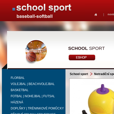
novi
SCHOOL
SPORT
School sport
Netradiční sp
FLORBAL
VOLEJBAL | BEACHVOLEJBAL
BASKETBAL
FOTBAL | NOHEJBAL | FUTSAL
HÁZENÁ
DOPLŇKY | TRÉNINKOVÉ POMŮCKY