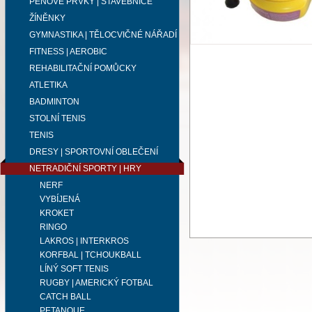
PĚNOVÉ PRVKY | STAVEBNICE
ŽÍNĚNKY
GYMNASTIKA | TĚLOCVIČNÉ NÁŘADÍ
FITNESS | AEROBIC
REHABILITAČNÍ POMŮCKY
ATLETIKA
BADMINTON
STOLNÍ TENIS
TENIS
DRESY | SPORTOVNÍ OBLEČENÍ
NETRADIČNÍ SPORTY | HRY
NERF
VYBÍJENÁ
KROKET
RINGO
LAKROS | INTERKROS
KORFBAL | TCHOUKBALL
LÍNÝ SOFT TENIS
RUGBY | AMERICKÝ FOTBAL
CATCH BALL
PETANQUE