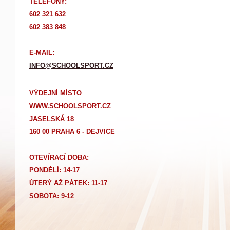
TELEFONY:
602 321 632
602 383 848
E-MAIL:
INFO@SCHOOLSPORT.CZ
VÝDEJNÍ MÍSTO
WWW.SCHOOLSPORT.CZ
JASELSKÁ 18
160 00 PRAHA 6 - DEJVICE
OTEVÍRACÍ DOBA:
PONDĚLÍ: 14-17
Ú
TERÝ AŽ PÁTEK: 11-17
SOBOTA: 9-12