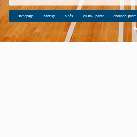
Homepage
novinky
o nás
jak nakupovat
obchodní podm
P