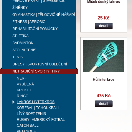
PĚNOVÉ PRVKY | STAVEBNICE
Míček český lakros
ŽÍNĚNKY
GYMNASTIKA | TĚLOCVIČNÉ NÁŘADÍ
25 Kč
FITNESS | AEROBIC
detail
REHABILITAČNÍ POMŮCKY
ATLETIKA
BADMINTON
STOLNÍ TENIS
TENIS
DRESY | SPORTOVNÍ OBLEČENÍ
NETRADIČNÍ SPORTY | HRY
NERF
Hůl interkros
VYBÍJENÁ
KROKET
475 Kč
RINGO
LAKROS | INTERKROS
detail
KORFBAL | TCHOUKBALL
LÍNÝ SOFT TENIS
RUGBY | AMERICKÝ FOTBAL
CATCH BALL
PETANQUE