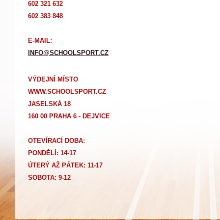
602 321 632
602 383 848
E-MAIL:
INFO@SCHOOLSPORT.CZ
VÝDEJNÍ MÍSTO
WWW.SCHOOLSPORT.CZ
JASELSKÁ 18
160 00 PRAHA 6 - DEJVICE
OTEVÍRACÍ DOBA:
PONDĚLÍ: 14-17
Ú
TERÝ AŽ PÁTEK: 11-17
SOBOTA: 9-12