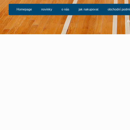
Homepage
novinky
o nás
jak nakupovat
obchodní podm
P