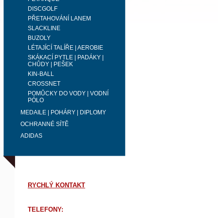
DISCGOLF
PŘETAHOVÁNÍ LANEM
SLACKLINE
BUZOLY
LÉTAJÍCÍ TALÍŘE | AEROBIE
SKÁKACÍ PYTLE | PADÁKY |
CHŮDY | PEŠEK
KIN-BALL
CROSSNET
POMŮCKY DO VODY | VODNÍ
PÓLO
MEDAILE | POHÁRY | DIPLOMY
OCHRANNÉ SÍTĚ
ADIDAS
RYCHLÝ KONTAKT
TELEFONY: