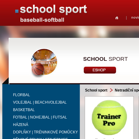
novi
SCHOOL
SPORT
School sport
Netradiční sp
FLORBAL
VOLEJBAL | BEACHVOLEJBAL
BASKETBAL
FOTBAL | NOHEJBAL | FUTSAL
HÁZENÁ
DOPLŇKY | TRÉNINKOVÉ POMŮCKY