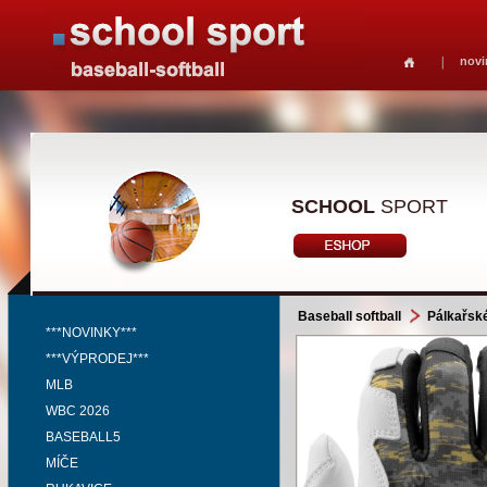
novi
SCHOOL
SPORT
Baseball softball
Pálkařsk
***NOVINKY***
***VÝPRODEJ***
MLB
WBC 2026
BASEBALL5
MÍČE