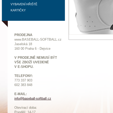
VYBAVENÍ HŘIŠTĚ
KARTIČKY
PRODEJNA
www.BASEBALL-SOFTBALL.cz
Jaselská 18
160 00 Praha 6 - Dejvice
V PRODEJNĚ NEMUSÍ BÝT
VŠE ZBOŽÍ UVEDENÉ
V E-SHOPU.
TELEFONY:
773 337 903
602 383 848
E-MAIL:
info@baseball-softball.cz
:
Otevírací doba:
Pondělí: 14-17