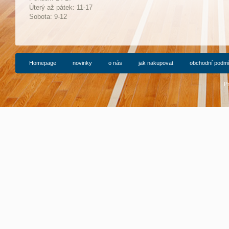
Ú
terý až pátek: 11-17
Sobota: 9-12
Homepage
novinky
o nás
jak nakupovat
obchodní podm
P