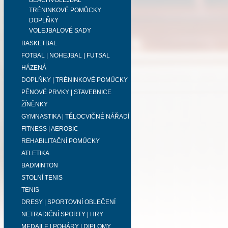
BEACHVOLEJBAL
TRÉNINKOVÉ POMŮCKY
DOPLŇKY
VOLEJBALOVÉ SADY
BASKETBAL
FOTBAL | NOHEJBAL | FUTSAL
HÁZENÁ
DOPLŇKY | TRÉNINKOVÉ POMŮCKY
PĚNOVÉ PRVKY | STAVEBNICE
ŽÍNĚNKY
GYMNASTIKA | TĚLOCVIČNÉ NÁŘADÍ
FITNESS | AEROBIC
REHABILITAČNÍ POMŮCKY
ATLETIKA
BADMINTON
STOLNÍ TENIS
TENIS
DRESY | SPORTOVNÍ OBLEČENÍ
NETRADIČNÍ SPORTY | HRY
MEDAILE | POHÁRY | DIPLOMY