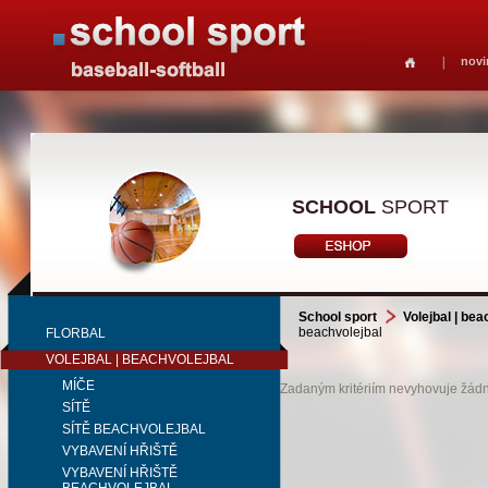
novi
SCHOOL
SPORT
School sport
Volejbal | bea
beachvolejbal
FLORBAL
VOLEJBAL | BEACHVOLEJBAL
MÍČE
Zadaným kritériím nevyhovuje žádný
SÍTĚ
SÍTĚ BEACHVOLEJBAL
VYBAVENÍ HŘIŠTĚ
VYBAVENÍ HŘIŠTĚ