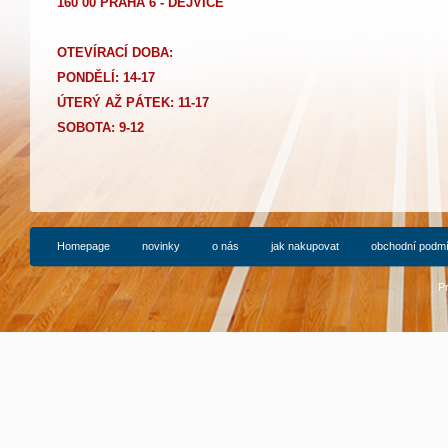
160 00 PRAHA 6 - DEJVICE
OTEVÍRACÍ DOBA:
PONDĚLÍ: 14-17
Ú
TERÝ AŽ PÁTEK: 11-17
SOBOTA: 9-12
Homepage
novinky
o nás
jak nakupovat
obchodní podm
P