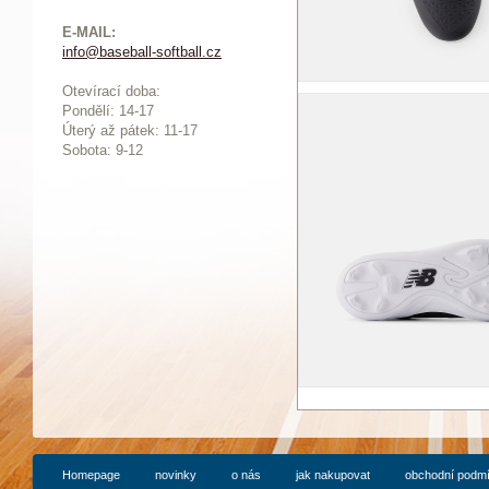
E-MAIL:
info@baseball-softball.cz
:
Otevírací doba:
Pondělí: 14-17
Ú
terý až pátek: 11-17
Sobota: 9-12
Homepage
novinky
o nás
jak nakupovat
obchodní podm