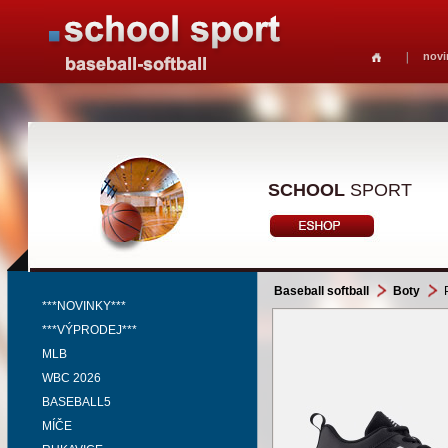
novi
SCHOOL
SPORT
Baseball softball
Boty
P
***NOVINKY***
***VÝPRODEJ***
MLB
WBC 2026
BASEBALL5
MÍČE