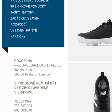
PŘÍSLUŠENSTVÍ | DOPLŇKY
TRÉNINKOVÉ POMŮCKY
TAŠKY | BATOHY
ZADÁCKÉ VYBAVENÍ
ROZHODČÍ
VYBAVENÍ HŘIŠTĚ
KARTIČKY
PRODEJNA
www.BASEBALL-SOFTBALL.cz
Jaselská 18
160 00 Praha 6 - Dejvice
V PRODEJNĚ NEMUSÍ BÝT
VŠE ZBOŽÍ UVEDENÉ
V E-SHOPU.
TELEFONY:
773 337 903
602 383 848