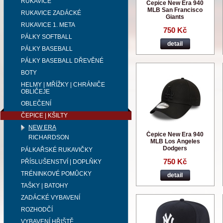
RUKAVICE
Čepice New Era 940
MLB San Francisco
RUKAVICE ZADÁCKÉ
Giants
RUKAVICE 1. META
750 Kč
PÁLKY SOFTBALL
detail
PÁLKY BASEBALL
PÁLKY BASEBALL DŘEVĚNÉ
BOTY
HELMY | MŘÍŽKY | CHRÁNIČE
OBLIČEJE
OBLEČENÍ
ČEPICE | KŠILTY
NEW ERA
Čepice New Era 940
RICHARDSON
MLB Los Angeles
Dodgers
PÁLKAŘSKÉ RUKAVIČKY
750 Kč
PŘÍSLUŠENSTVÍ | DOPLŇKY
TRÉNINKOVÉ POMŮCKY
detail
TAŠKY | BATOHY
ZADÁCKÉ VYBAVENÍ
ROZHODČÍ
VYBAVENÍ HŘIŠTĚ