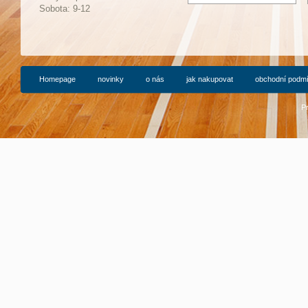
Sobota: 9-12
Homepage
novinky
o nás
jak nakupovat
obchodní podm
P