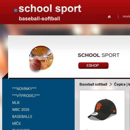
novi
SCHOOL
SPORT
Baseball softball
Čepice | k
***NOVINKY***
***VÝPRODEJ***
MLB
WBC 2026
BASEBALL5
MÍČE