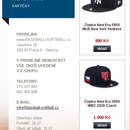
KARTIČKY
Čepice New Era 5950
MLB New York Yankees
PRODEJNA
www.BASEBALL-SOFTBALL.cz
990 Kč
Jaselská 18
detail
160 00 Praha 6 - Dejvice
V PRODEJNĚ NEMUSÍ BÝT
VŠE ZBOŽÍ UVEDENÉ
V E-SHOPU.
TELEFONY:
773 337 903
602 383 848
Čepice New Era 5950
E-MAIL:
WBC 2026 Czech
info@baseball-softball.cz
:
1 090 Kč
Otevírací doba:
Pondělí: 14-17
detail
Ú
terý až pátek: 11-17