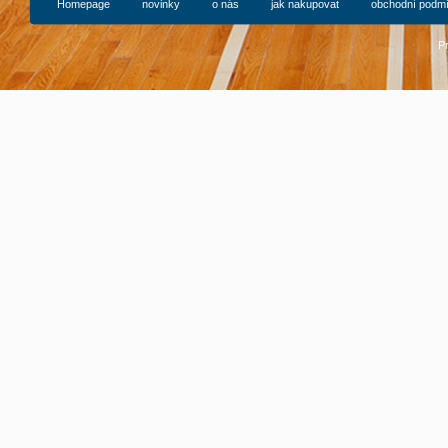
Homepage
novinky
o nás
jak nakupovat
obchodní podm
P