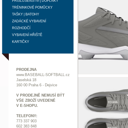
PŘÍSLUŠENSTVÍ | DOPLŇKY
TRÉNINKOVÉ POMŮCKY
TAŠKY | BATOHY
ZADÁCKÉ VYBAVENÍ
ROZHODČÍ
VYBAVENÍ HŘIŠTĚ
KARTIČKY
PRODEJNA
www.BASEBALL-SOFTBALL.cz
Jaselská 18
160 00 Praha 6 - Dejvice
V PRODEJNĚ NEMUSÍ BÝT
VŠE ZBOŽÍ UVEDENÉ
V E-SHOPU.
TELEFONY:
773 337 903
602 383 848