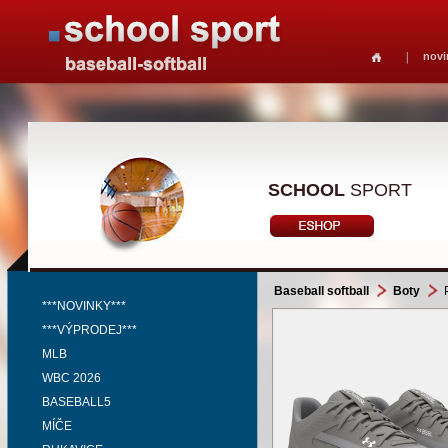
novi
SCHOOL
SPORT
Baseball softball
Boty
P
***NOVINKY***
***VÝPRODEJ***
MLB
WBC 2026
BASEBALL5
MÍČE