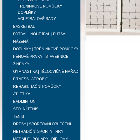
BEACHVOLEJBAL
TRÉNINKOVÉ POMŮCKY
DOPLŇKY
VOLEJBALOVÉ SADY
BASKETBAL
FOTBAL | NOHEJBAL | FUTSAL
HÁZENÁ
DOPLŇKY | TRÉNINKOVÉ POMŮCKY
PĚNOVÉ PRVKY | STAVEBNICE
ŽÍNĚNKY
GYMNASTIKA | TĚLOCVIČNÉ NÁŘADÍ
FITNESS | AEROBIC
REHABILITAČNÍ POMŮCKY
ATLETIKA
BADMINTON
STOLNÍ TENIS
TENIS
DRESY | SPORTOVNÍ OBLEČENÍ
NETRADIČNÍ SPORTY | HRY
MEDAILE | POHÁRY | DIPLOMY