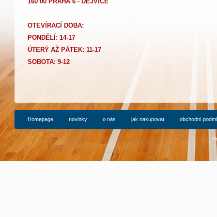
160 00 PRAHA 6 - DEJVICE
OTEVÍRACÍ DOBA:
PONDĚLÍ: 14-17
Ú
TERÝ AŽ PÁTEK: 11-17
SOBOTA: 9-12
Homepage
novinky
o nás
jak nakupovat
obchodní podm
P