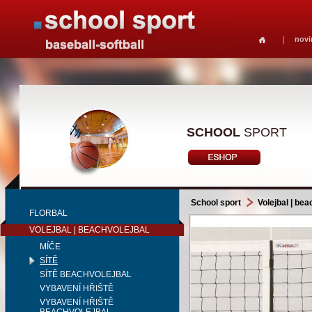
novi
SCHOOL
SPORT
School sport
Volejbal | bea
FLORBAL
VOLEJBAL | BEACHVOLEJBAL
MÍČE
SÍTĚ
SÍTĚ BEACHVOLEJBAL
VYBAVENÍ HŘIŠTĚ
VYBAVENÍ HŘIŠTĚ