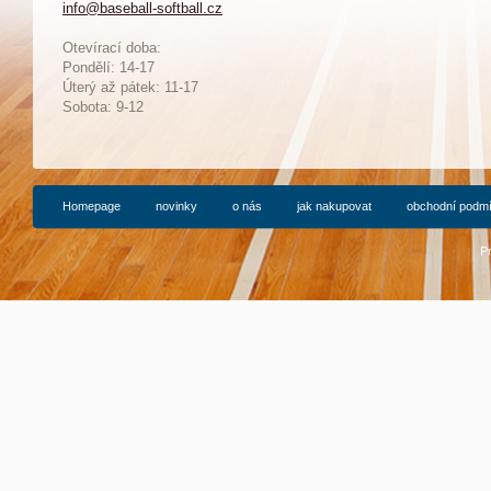
info@baseball-softball.cz
:
Otevírací doba:
Pondělí: 14-17
Ú
terý až pátek: 11-17
Sobota: 9-12
Homepage
novinky
o nás
jak nakupovat
obchodní podm
P