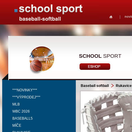
novi
SCHOOL
SPORT
Baseball softball
Rukavice
***NOVINKY***
***VÝPRODEJ***
MLB
WBC 2026
BASEBALL5
MÍČE