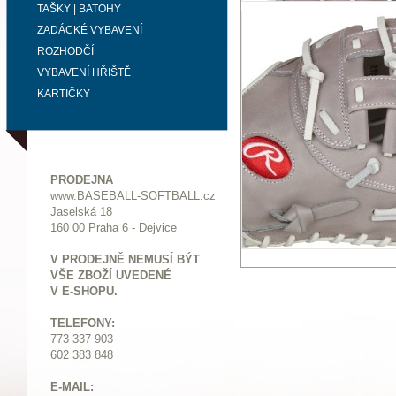
TAŠKY | BATOHY
ZADÁCKÉ VYBAVENÍ
ROZHODČÍ
VYBAVENÍ HŘIŠTĚ
KARTIČKY
PRODEJNA
www.BASEBALL-SOFTBALL.cz
Jaselská 18
160 00 Praha 6 - Dejvice
V PRODEJNĚ NEMUSÍ BÝT
VŠE ZBOŽÍ UVEDENÉ
V E-SHOPU.
TELEFONY:
773 337 903
602 383 848
E-MAIL: