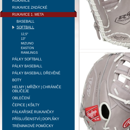
RUKAVICE
RUKAVICE ZADÁCKÉ
RUKAVICE 1. META
BASEBALL
SOFTBALL
12,5"
13"
MIZUNO
EASTON
RAWLINGS
PÁLKY SOFTBALL
PÁLKY BASEBALL
PÁLKY BASEBALL DŘEVĚNÉ
BOTY
HELMY | MŘÍŽKY | CHRÁNIČE
OBLIČEJE
OBLEČENÍ
ČEPICE | KŠILTY
PÁLKAŘSKÉ RUKAVIČKY
PŘÍSLUŠENSTVÍ | DOPLŇKY
TRÉNINKOVÉ POMŮCKY