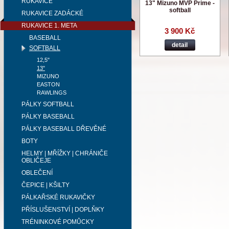
RUKAVICE
13" Mizuno MVP Prime -
softball
RUKAVICE ZADÁCKÉ
RUKAVICE 1. META
3 900 Kč
BASEBALL
detail
SOFTBALL
12,5"
13"
MIZUNO
EASTON
RAWLINGS
PÁLKY SOFTBALL
PÁLKY BASEBALL
PÁLKY BASEBALL DŘEVĚNÉ
BOTY
HELMY | MŘÍŽKY | CHRÁNIČE
OBLIČEJE
OBLEČENÍ
ČEPICE | KŠILTY
PÁLKAŘSKÉ RUKAVIČKY
PŘÍSLUŠENSTVÍ | DOPLŇKY
TRÉNINKOVÉ POMŮCKY