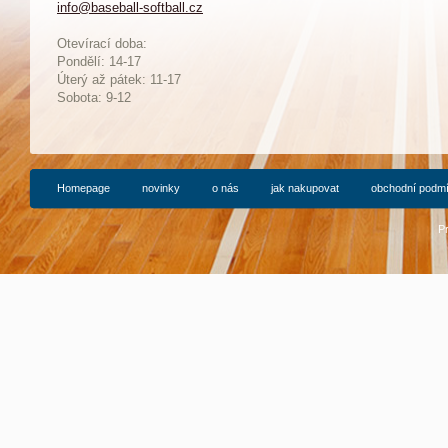
info@baseball-softball.cz
:
Otevírací doba:
Pondělí: 14-17
Ú
terý až pátek: 11-17
Sobota: 9-12
Homepage
novinky
o nás
jak nakupovat
obchodní podm
P