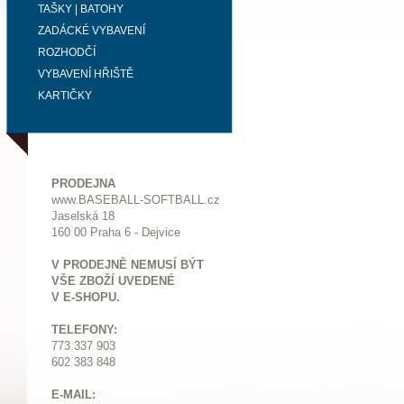
TAŠKY | BATOHY
ZADÁCKÉ VYBAVENÍ
ROZHODČÍ
VYBAVENÍ HŘIŠTĚ
KARTIČKY
PRODEJNA
www.BASEBALL-SOFTBALL.cz
Jaselská 18
160 00 Praha 6 - Dejvice
V PRODEJNĚ NEMUSÍ BÝT
VŠE ZBOŽÍ UVEDENÉ
V E-SHOPU.
TELEFONY:
773 337 903
602 383 848
E-MAIL: