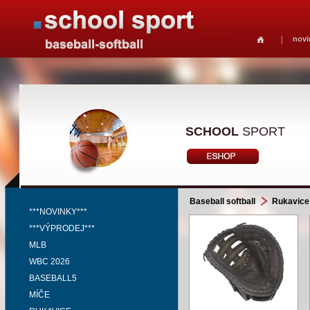
novi
SCHOOL
SPORT
Baseball softball
Rukavice
***NOVINKY***
***VÝPRODEJ***
MLB
WBC 2026
BASEBALL5
MÍČE