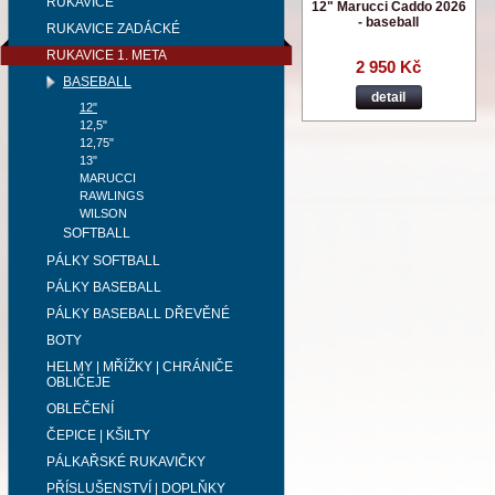
RUKAVICE
12" Marucci Caddo 2026
- baseball
RUKAVICE ZADÁCKÉ
RUKAVICE 1. META
2 950 Kč
BASEBALL
detail
12"
12,5"
12,75"
13"
MARUCCI
RAWLINGS
WILSON
SOFTBALL
PÁLKY SOFTBALL
PÁLKY BASEBALL
PÁLKY BASEBALL DŘEVĚNÉ
BOTY
HELMY | MŘÍŽKY | CHRÁNIČE
OBLIČEJE
OBLEČENÍ
ČEPICE | KŠILTY
PÁLKAŘSKÉ RUKAVIČKY
PŘÍSLUŠENSTVÍ | DOPLŇKY