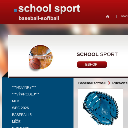
novi
SCHOOL
SPORT
Baseball softball
Rukavice
***NOVINKY***
***VÝPRODEJ***
MLB
WBC 2026
BASEBALL5
MÍČE