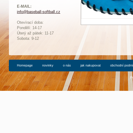
E-MAIL:
info@baseball-softball.cz
:
Otevírací doba:
Pondělí: 14-17
Ú
terý až pátek: 11-17
Sobota: 9-12
Homepage
novinky
o nás
jak nakupovat
obchodní podm
P