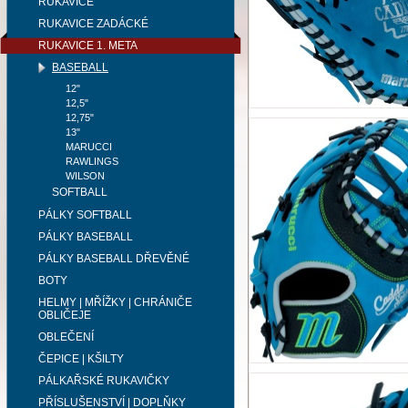
RUKAVICE
RUKAVICE ZADÁCKÉ
RUKAVICE 1. META
BASEBALL
12"
12,5"
12,75"
13"
MARUCCI
RAWLINGS
WILSON
SOFTBALL
PÁLKY SOFTBALL
PÁLKY BASEBALL
PÁLKY BASEBALL DŘEVĚNÉ
BOTY
HELMY | MŘÍŽKY | CHRÁNIČE
OBLIČEJE
OBLEČENÍ
ČEPICE | KŠILTY
PÁLKAŘSKÉ RUKAVIČKY
PŘÍSLUŠENSTVÍ | DOPLŇKY