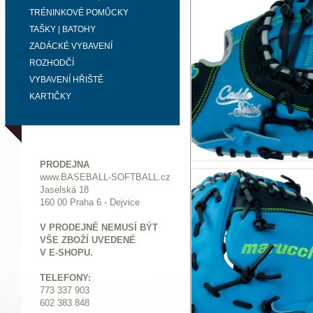
TRÉNINKOVÉ POMŮCKY
TAŠKY | BATOHY
ZADÁCKÉ VYBAVENÍ
ROZHODČÍ
VYBAVENÍ HŘIŠTĚ
KARTIČKY
PRODEJNA
www.BASEBALL-SOFTBALL.cz
Jaselská 18
160 00 Praha 6 - Dejvice
V PRODEJNĚ NEMUSÍ BÝT
VŠE ZBOŽÍ UVEDENÉ
V E-SHOPU.
TELEFONY:
773 337 903
602 383 848