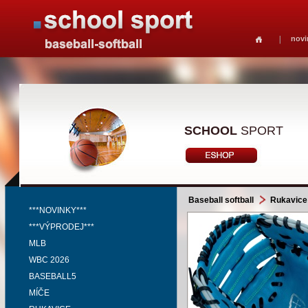
novi
SCHOOL
SPORT
Baseball softball
Rukavice
***NOVINKY***
***VÝPRODEJ***
MLB
WBC 2026
BASEBALL5
MÍČE