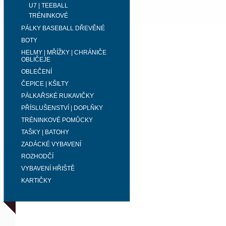
U7 | TEEBALL
TRÉNINKOVÉ
PÁLKY BASEBALL DŘEVĚNÉ
BOTY
HELMY | MŘÍŽKY | CHRÁNIČE
OBLIČEJE
OBLEČENÍ
ČEPICE | KŠILTY
PÁLKAŘSKÉ RUKAVIČKY
PŘÍSLUŠENSTVÍ | DOPLŇKY
TRÉNINKOVÉ POMŮCKY
TAŠKY | BATOHY
ZADÁCKÉ VYBAVENÍ
ROZHODČÍ
VYBAVENÍ HŘIŠTĚ
KARTIČKY