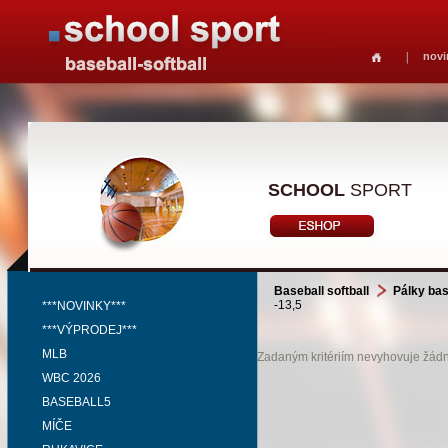
novi
SCHOOL
SPORT
Baseball softball
Pálky bas
-13,5
***NOVINKY***
***VÝPRODEJ***
MLB
Zadaným kritériím nevyhovuje žádný
WBC 2026
BASEBALL5
MÍČE