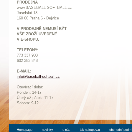
PRODEJNA
www.BASEBALL-SOFTBALL.cz
Jaselská 18
160 00 Praha 6 - Dejvice
V PRODEJNĚ NEMUSÍ BÝT
VŠE ZBOŽÍ UVEDENÉ
V E-SHOPU.
TELEFONY:
773 337 903
602 383 848
E-MAIL:
info@baseball-softball.cz
:
Otevírací doba:
Pondělí: 14-17
Ú
terý až pátek: 11-17
Sobota: 9-12
Homepage
novinky
o nás
jak nakupovat
obchodní podm