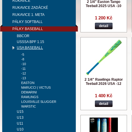
RUKAVICE
2 1/4" Easton Tango
Teeball 2025 USA -10
RUKAVICE ZADÁCKÉ
RUKAVICE 1. META
1 200 Kč
PÁLKY SOFTBALL
detail
PÁLKY BASEBALL
BBCOR
USSSA BPF 1.15
USA BASEBALL
-5
-8
-10
-11
-12
-13
2 1/4" Rawlings Raptor
EASTON
Teeball 2026 USA -12
MARUCCI | VICTUS
DEMARINI
1 400 Kč
RAWLINGS
LOUISVILLE SLUGGER
detail
WARSTIC
U15
U13
U11
U10