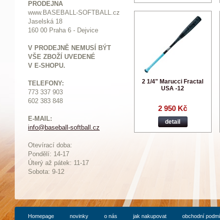
PRODEJNA
www.BASEBALL-SOFTBALL.cz
Jaselská 18
160 00 Praha 6 - Dejvice
V PRODEJNĚ NEMUSÍ BÝT
VŠE ZBOŽÍ UVEDENÉ
V E-SHOPU.
2 1/4" Marucci Fractal
TELEFONY:
USA -12
773 337 903
602 383 848
2 950 Kč
E-MAIL:
detail
info@baseball-softball.cz
:
Otevírací doba:
Pondělí: 14-17
Ú
terý až pátek: 11-17
Sobota: 9-12
Homepage
novinky
o nás
jak nakupovat
obchodní podm