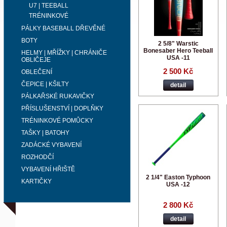
U7 | TEEBALL
TRÉNINKOVÉ
PÁLKY BASEBALL DŘEVĚNÉ
BOTY
2 5/8" Warstic
Bonesaber Hero Teeball
HELMY | MŘÍŽKY | CHRÁNIČE
USA -11
OBLIČEJE
2 500 Kč
OBLEČENÍ
ČEPICE | KŠILTY
detail
PÁLKAŘSKÉ RUKAVIČKY
PŘÍSLUŠENSTVÍ | DOPLŇKY
TRÉNINKOVÉ POMŮCKY
TAŠKY | BATOHY
ZADÁCKÉ VYBAVENÍ
ROZHODČÍ
VYBAVENÍ HŘIŠTĚ
2 1/4" Easton Typhoon
KARTIČKY
USA -12
2 800 Kč
detail