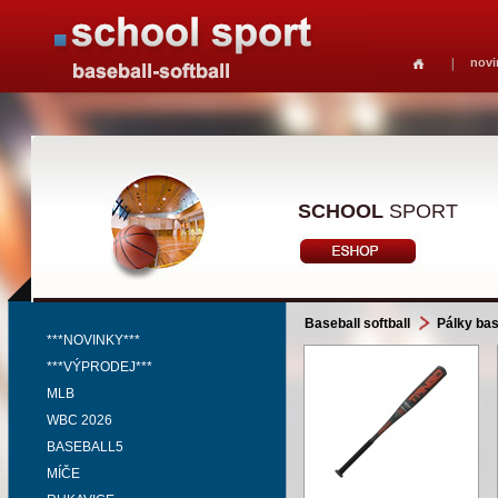
novi
SCHOOL
SPORT
Baseball softball
Pálky bas
***NOVINKY***
***VÝPRODEJ***
MLB
WBC 2026
BASEBALL5
MÍČE