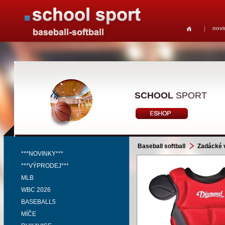
novi
SCHOOL
SPORT
Baseball softball
Zadácké 
***NOVINKY***
***VÝPRODEJ***
MLB
WBC 2026
BASEBALL5
MÍČE