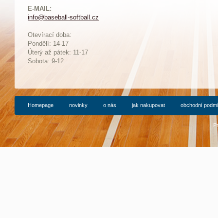
E-MAIL:
info@baseball-softball.cz
:
Otevírací doba:
Pondělí: 14-17
Ú
terý až pátek: 11-17
Sobota: 9-12
Homepage
novinky
o nás
jak nakupovat
obchodní podm
P