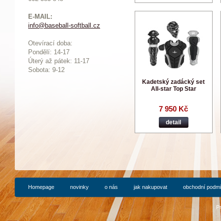
E-MAIL:
info@baseball-softball.cz
:
Otevírací doba:
Pondělí: 14-17
Ú
terý až pátek: 11-17
Sobota: 9-12
Kadetský zadácký set
All-star Top Star
7 950 Kč
detail
Homepage
novinky
o nás
jak nakupovat
obchodní podm
P