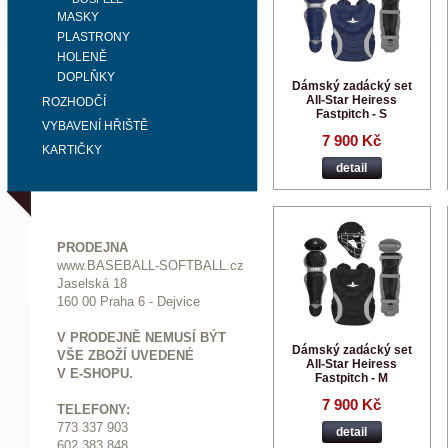
MASKY
PLASTRONY
HOLENĚ
DOPLŇKY
Dámský zadácký set
All-Star Heiress
ROZHODČÍ
Fastpitch - S
VYBAVENÍ HŘIŠTĚ
7 900 Kč
KARTIČKY
detail
PRODEJNA
www.BASEBALL-SOFTBALL.cz
Jaselská 18
160 00 Praha 6 - Dejvice
V PRODEJNĚ NEMUSÍ BÝT
Dámský zadácký set
VŠE ZBOŽÍ UVEDENÉ
All-Star Heiress
V E-SHOPU.
Fastpitch - M
7 900 Kč
TELEFONY:
773 337 903
detail
602 383 848