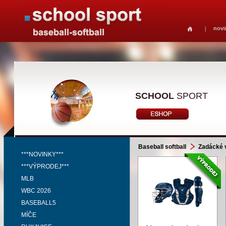
novi
SCHOOL
SPORT
Baseball softball
Zadácké 
***NOVINKY***
***VÝPRODEJ***
MLB
WBC 2026
BASEBALL5
MÍČE