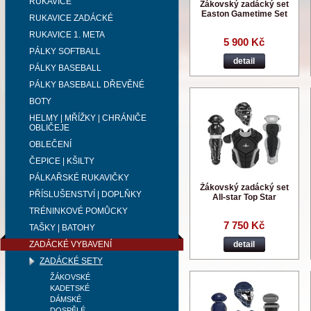
RUKAVICE
Žákovský zadácký set
Easton Gametime Set
RUKAVICE ZADÁCKÉ
RUKAVICE 1. META
5 900 Kč
PÁLKY SOFTBALL
detail
PÁLKY BASEBALL
PÁLKY BASEBALL DŘEVĚNÉ
BOTY
HELMY | MŘÍŽKY | CHRÁNIČE
OBLIČEJE
OBLEČENÍ
ČEPICE | KŠILTY
PÁLKAŘSKÉ RUKAVIČKY
Žákovský zadácký set
PŘÍSLUŠENSTVÍ | DOPLŇKY
All-star Top Star
TRÉNINKOVÉ POMŮCKY
7 750 Kč
TAŠKY | BATOHY
ZADÁCKÉ VYBAVENÍ
detail
ZADÁCKÉ SETY
ŽÁKOVSKÉ
KADETSKÉ
DÁMSKÉ
DOSPĚLÉ