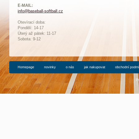
E-MAIL:
info@baseball-softball.cz
:
Otevírací doba:
Pondělí: 14-17
Ú
terý až pátek: 11-17
Sobota: 9-12
Homepage
novinky
o nás
jak nakupovat
obchodní podm
P