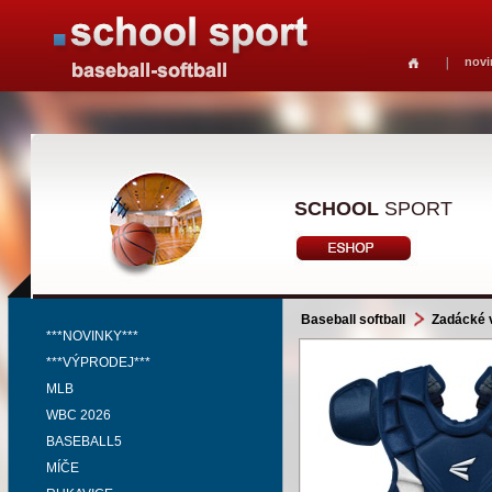
novi
SCHOOL
SPORT
Baseball softball
Zadácké 
***NOVINKY***
***VÝPRODEJ***
MLB
WBC 2026
BASEBALL5
MÍČE