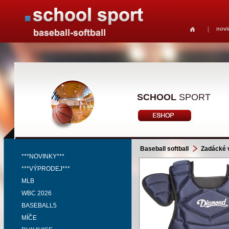
novi
SCHOOL
SPORT
Baseball softball
Zadácké 
***NOVINKY***
***VÝPRODEJ***
MLB
WBC 2026
BASEBALL5
MÍČE