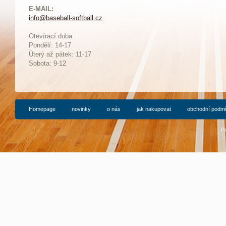
E-MAIL:
info@baseball-softball.cz
:
Otevírací doba:
Pondělí: 14-17
Ú
terý až pátek: 11-17
Sobota: 9-12
Homepage
novinky
o nás
jak nakupovat
obchodní podm
P