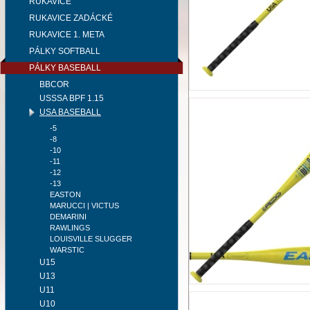
RUKAVICE
RUKAVICE ZADÁCKÉ
RUKAVICE 1. META
PÁLKY SOFTBALL
PÁLKY BASEBALL
BBCOR
USSSA BPF 1.15
USA BASEBALL
-5
-8
-10
-11
-12
-13
EASTON
MARUCCI | VICTUS
DEMARINI
RAWLINGS
LOUISVILLE SLUGGER
WARSTIC
U15
U13
U11
U10