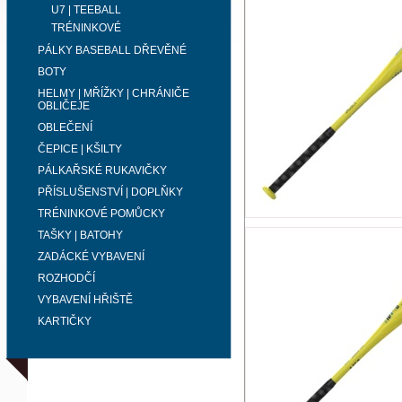
U7 | TEEBALL
TRÉNINKOVÉ
PÁLKY BASEBALL DŘEVĚNÉ
BOTY
HELMY | MŘÍŽKY | CHRÁNIČE
OBLIČEJE
OBLEČENÍ
ČEPICE | KŠILTY
PÁLKAŘSKÉ RUKAVIČKY
PŘÍSLUŠENSTVÍ | DOPLŇKY
TRÉNINKOVÉ POMŮCKY
TAŠKY | BATOHY
ZADÁCKÉ VYBAVENÍ
ROZHODČÍ
VYBAVENÍ HŘIŠTĚ
KARTIČKY