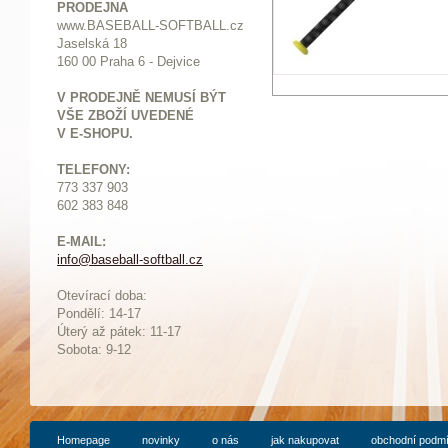
PRODEJNA
www.BASEBALL-SOFTBALL.cz
Jaselská 18
160 00 Praha 6 - Dejvice
V PRODEJNĚ NEMUSÍ BÝT
VŠE ZBOŽÍ UVEDENÉ
V E-SHOPU.
TELEFONY:
773 337 903
602 383 848
E-MAIL:
info@baseball-softball.cz
:
Otevírací doba:
Pondělí: 14-17
Ú
terý až pátek: 11-17
Sobota: 9-12
Homepage
novinky
o nás
jak nakupovat
obchodní podm