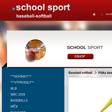
novi
SCHOOL
SPORT
Baseball softball
Pálky bas
***NOVINKY***
***VÝPRODEJ***
MLB
WBC 2026
BASEBALL5
MÍČE