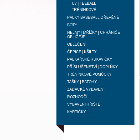
U7 | TEEBALL
TRÉNINKOVÉ
PÁLKY BASEBALL DŘEVĚNÉ
BOTY
HELMY | MŘÍŽKY | CHRÁNIČE
OBLIČEJE
OBLEČENÍ
ČEPICE | KŠILTY
PÁLKAŘSKÉ RUKAVIČKY
PŘÍSLUŠENSTVÍ | DOPLŇKY
TRÉNINKOVÉ POMŮCKY
TAŠKY | BATOHY
ZADÁCKÉ VYBAVENÍ
ROZHODČÍ
VYBAVENÍ HŘIŠTĚ
KARTIČKY