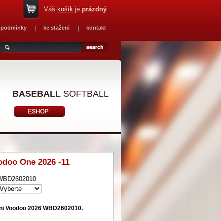
Váš
košík
je
prázdný
 podmínky
ke stažení
kontakt
BASEBALL
SOFTBALL
odoo One 2026 -11
WBD2602010
ini Voodoo 2026 WBD2602010.