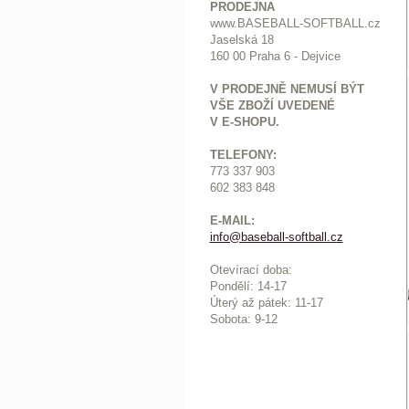
PRODEJNA
www.BASEBALL-SOFTBALL.cz
Jaselská 18
160 00 Praha 6 - Dejvice
V PRODEJNĚ NEMUSÍ BÝT
VŠE ZBOŽÍ UVEDENÉ
V E-SHOPU.
TELEFONY:
773 337 903
602 383 848
E-MAIL:
info@baseball-softball.cz
:
Otevírací doba:
Pondělí: 14-17
Ú
terý až pátek: 11-17
Sobota: 9-12