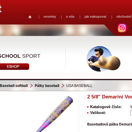
novinky
o nás
jak nakupovat
obchodní
SCHOOL
SPORT
Baseball softball
Pálky baseball
USA BASEBALL
2 5/8" Demarini Vo
Katalogové číslo:
Velikost:
Baseballová pálka Demar