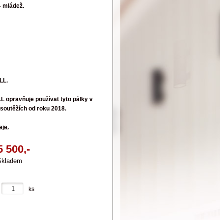
- mládež.
LL.
opravňuje používat tyto pálky v
soutěžích od roku 2018.
eje.
5 500,-
Skladem
ks