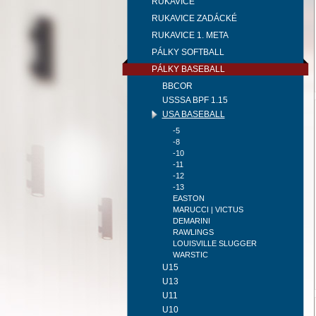
RUKAVICE
RUKAVICE ZADÁCKÉ
RUKAVICE 1. META
PÁLKY SOFTBALL
PÁLKY BASEBALL
BBCOR
USSSA BPF 1.15
USA BASEBALL
-5
-8
-10
-11
-12
-13
EASTON
MARUCCI | VICTUS
DEMARINI
RAWLINGS
LOUISVILLE SLUGGER
WARSTIC
U15
U13
U11
U10