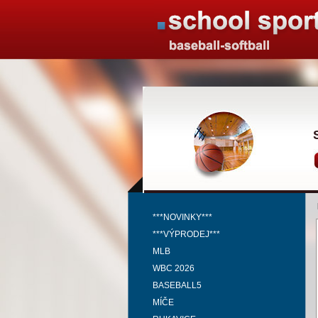
***NOVINKY***
***VÝPRODEJ***
MLB
WBC 2026
BASEBALL5
MÍČE