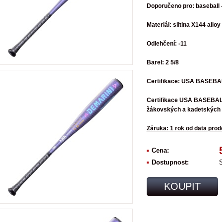
Doporučeno pro: baseball 
Materiál: slitina X144 alloy
Odlehčení: -11
Barel: 2 5/8
Certifikace: USA BASEBA
Certifikace USA BASEBALL 
žákovských a kadetských 
Záruka: 1 rok od data prod
Cena:
Dostupnost:
KOUPIT