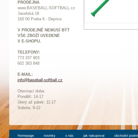
PRODEJNA
www.BASEBALL-SOFTBALL.cz
Jaselská 18
160 00 Praha 6 - Dejvice
V PRODEJNĚ NEMUSÍ BÝT
VŠE ZBOŽÍ UVEDENÉ
V E-SHOPU.
TELEFONY:
773 337 903
602 383 848
E-MAIL:
info@baseball-softball.cz
:
Otevírací doba:
Pondělí: 14-17
Ú
terý až pátek: 11-17
Sobota: 9-12
Homepage
novinky
o nás
jak nakupovat
obchodní podm