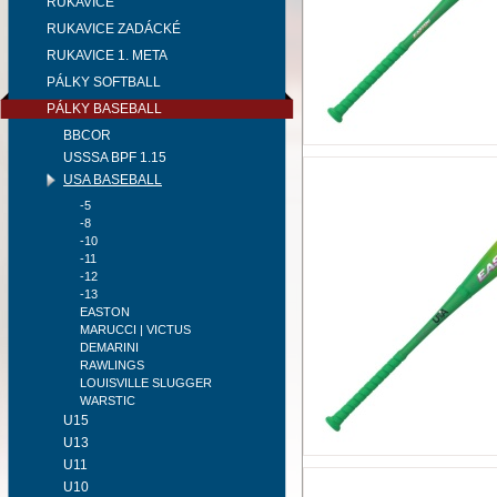
RUKAVICE
RUKAVICE ZADÁCKÉ
RUKAVICE 1. META
PÁLKY SOFTBALL
PÁLKY BASEBALL
BBCOR
USSSA BPF 1.15
USA BASEBALL
-5
-8
-10
-11
-12
-13
EASTON
MARUCCI | VICTUS
DEMARINI
RAWLINGS
LOUISVILLE SLUGGER
WARSTIC
U15
U13
U11
U10