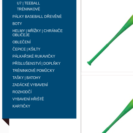
U7 | TEEBALL
TRÉNINKOVÉ
PÁLKY BASEBALL DŘEVĚNÉ
BOTY
HELMY | MŘÍŽKY | CHRÁNIČE
OBLIČEJE
OBLEČENÍ
ČEPICE | KŠILTY
PÁLKAŘSKÉ RUKAVIČKY
PŘÍSLUŠENSTVÍ | DOPLŇKY
TRÉNINKOVÉ POMŮCKY
TAŠKY | BATOHY
ZADÁCKÉ VYBAVENÍ
ROZHODČÍ
VYBAVENÍ HŘIŠTĚ
KARTIČKY