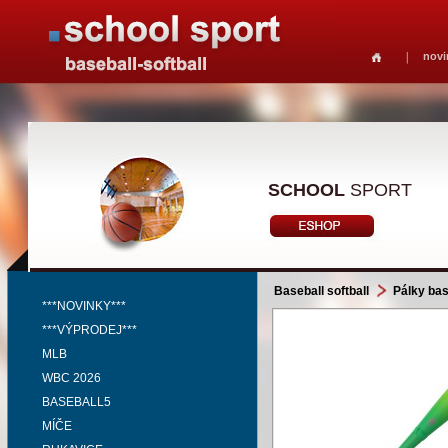
novi
SCHOOL
SPORT
Baseball softball
Pálky bas
***NOVINKY***
***VÝPRODEJ***
MLB
WBC 2026
BASEBALL5
MÍČE