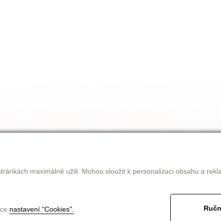
tránkách maximálně užili. Mohou sloužit k personalizaci obsahu a rekl
Ručn
nce
nastavení "Cookies".
jak nakupovat
obchodní podmínky
ke stažení
kontakt