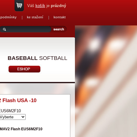
Váš
košík
je
prázdný
 podmínky
ke stažení
kontakt
BASEBALL
SOFTBALL
 Flash USA -10
EUS6M2F10
n MAV2 Flash EUS6M2F10