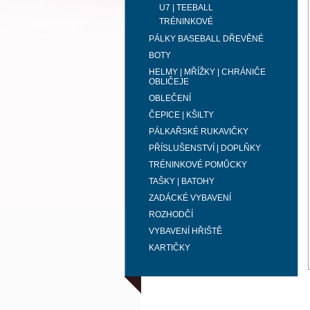
U7 | TEEBALL
TRÉNINKOVÉ
PÁLKY BASEBALL DŘEVĚNÉ
BOTY
HELMY | MŘÍŽKY | CHRÁNIČE
OBLIČEJE
OBLEČENÍ
ČEPICE | KŠILTY
PÁLKAŘSKÉ RUKAVIČKY
PŘÍSLUŠENSTVÍ | DOPLŇKY
TRÉNINKOVÉ POMŮCKY
TAŠKY | BATOHY
ZADÁCKÉ VYBAVENÍ
ROZHODČÍ
VYBAVENÍ HŘIŠTĚ
KARTIČKY