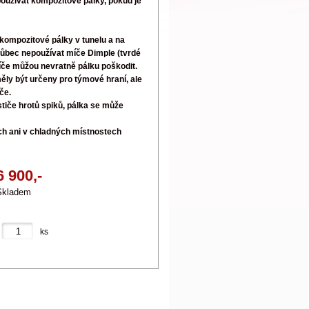
oužívat kompozitové pálky, pokud je
kompozitové pálky v tunelu a na
vůbec nepoužívat míče Dimple (tvrdé
íče můžou nevratně pálku poškodit.
ly být určeny pro týmové hraní, ale
če.
stiče hrotů spiků, pálka se může
ch ani v chladných místnostech
6 900,-
Skladem
ks