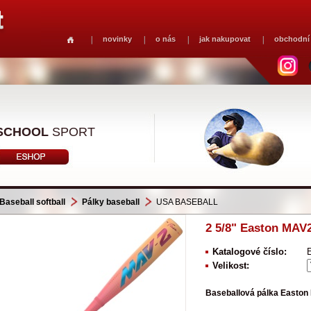
novinky
o nás
jak nakupovat
obchodní
SCHOOL
SPORT
Baseball softball
Pálky baseball
USA BASEBALL
2 5/8" Easton MAV2
Katalogové číslo:
Velikost:
Baseballová pálka Easto