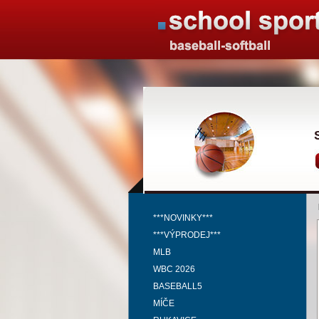
***NOVINKY***
***VÝPRODEJ***
MLB
WBC 2026
BASEBALL5
MÍČE