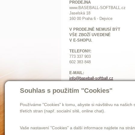
PRODEJNA
www.BASEBALL-SOFTBALL.cz
Jaselská 18
160 00 Praha 6 - Dejvice
V PRODEJNĚ NEMUSÍ BÝT
VŠE ZBOŽÍ UVEDENÉ
V E-SHOPU.
TELEFONY:
773 337 903
602 383 848
E-MAIL:
info@baseball-softball.cz
:
Souhlas s použitím "Cookies"
Otevírací doba:
Pondělí: 14-17
Ú
terý až pátek: 11-17
Používáme "Cookies" k tomu, abyste si návštěvu na našich s
Sobota: 9-12
třetích stran (např. socialní sítě, online chat).
Vaše nastavení "Cookies" a další informace najdete na strá
Homepage
novinky
o nás