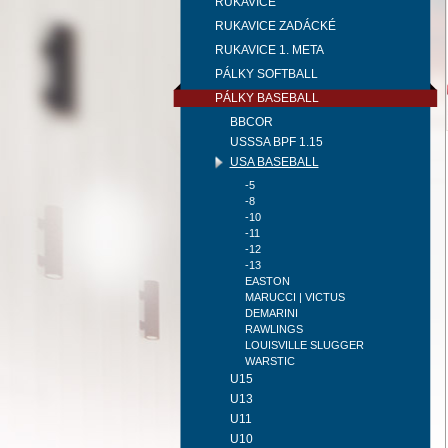
RUKAVICE
RUKAVICE ZADÁCKÉ
RUKAVICE 1. META
PÁLKY SOFTBALL
PÁLKY BASEBALL
BBCOR
USSSA BPF 1.15
USA BASEBALL
-5
-8
-10
-11
-12
-13
EASTON
MARUCCI | VICTUS
DEMARINI
RAWLINGS
LOUISVILLE SLUGGER
WARSTIC
U15
U13
U11
U10