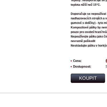
Teploty:
nedoporučuje se p
teplota nižší než 15°C.
Doporučuje se
nepoužívat
nadhazovacích strojích a 
gumové s dolíčky) - tyto m
Kompozitové pálky by nemě
pouze pro osobní hraní hrá
Nepoužívejte pálku jako či
nevratně poškodit
Neskladujte pálku v horký
Cena:
Dostupnost:
KOUPIT