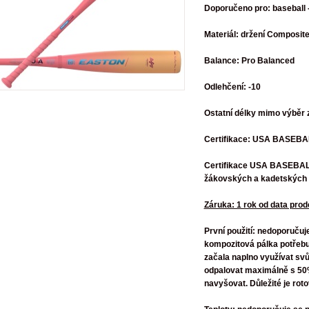
Doporučeno pro: baseball 
Materiál: držení Composite 
Balance: Pro Balanced
Odlehčení: -10
Ostatní délky mimo výběr z
Certifikace: USA BASEBA
Certifikace USA BASEBALL 
žákovských a kadetských 
Záruka: 1 rok od data prod
První použití:
nedoporučuje 
kompozitová pálka potřebu
začala naplno využívat svůj
odpalovat maximálně s 50%
navyšovat. Důležité je rot