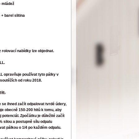
- mládež
+ barel slitina
 rolovací nabídky lze objednat.
LL.
opravňuje používat tyto pálky v
soutěžích od roku 2018.
eje.
se ihned začít odpalovat tvrdé údery,
je obecně 150-200 hitů k tomu, aby
 potenciál. Zpočátku je důležité začít
 silou a postupně sílu odpalu
ovat pálkou o 1/4 po každém odpalu.