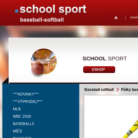
novi
SCHOOL
SPORT
Baseball softball
Pálky bas
***NOVINKY***
***VÝPRODEJ***
MLB
WBC 2026
BASEBALL5
MÍČE