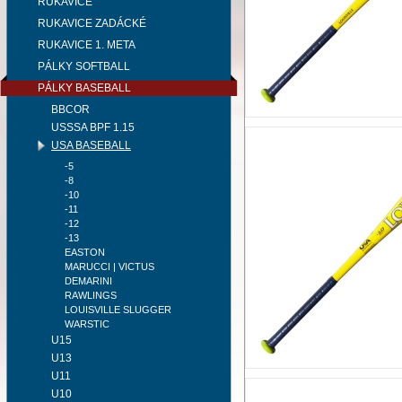
RUKAVICE
RUKAVICE ZADÁCKÉ
RUKAVICE 1. META
PÁLKY SOFTBALL
PÁLKY BASEBALL
BBCOR
USSSA BPF 1.15
USA BASEBALL
-5
-8
-10
-11
-12
-13
EASTON
MARUCCI | VICTUS
DEMARINI
RAWLINGS
LOUISVILLE SLUGGER
WARSTIC
U15
U13
U11
U10