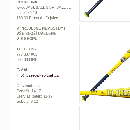
PRODEJNA
www.BASEBALL-SOFTBALL.cz
Jaselská 18
160 00 Praha 6 - Dejvice
V PRODEJNĚ NEMUSÍ BÝT
VŠE ZBOŽÍ UVEDENÉ
V E-SHOPU.
TELEFONY:
773 337 903
602 383 848
E-MAIL:
info@baseball-softball.cz
:
Otevírací doba:
Pondělí: 14-17
Ú
terý až pátek: 11-17
Sobota: 9-12