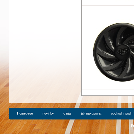
Homepage
novinky
o nás
jak nakupovat
obchodní podm
P