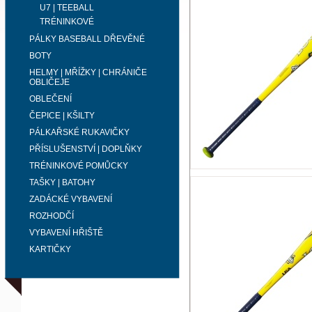
U7 | TEEBALL
TRÉNINKOVÉ
PÁLKY BASEBALL DŘEVĚNÉ
BOTY
HELMY | MŘÍŽKY | CHRÁNIČE
OBLIČEJE
OBLEČENÍ
ČEPICE | KŠILTY
PÁLKAŘSKÉ RUKAVIČKY
PŘÍSLUŠENSTVÍ | DOPLŇKY
TRÉNINKOVÉ POMŮCKY
TAŠKY | BATOHY
ZADÁCKÉ VYBAVENÍ
ROZHODČÍ
VYBAVENÍ HŘIŠTĚ
KARTIČKY