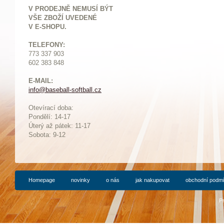
V PRODEJNĚ NEMUSÍ BÝT
VŠE ZBOŽÍ UVEDENÉ
V E-SHOPU.
TELEFONY:
773 337 903
602 383 848
E-MAIL:
info@baseball-softball.cz
:
Otevírací doba:
Pondělí: 14-17
Ú
terý až pátek: 11-17
Sobota: 9-12
Homepage
novinky
o nás
jak nakupovat
obchodní podm
P