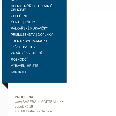
BOTY
HELMY | MŘÍŽKY | CHRÁNIČE
OBLIČEJE
OBLEČENÍ
ČEPICE | KŠILTY
PÁLKAŘSKÉ RUKAVIČKY
PŘÍSLUŠENSTVÍ | DOPLŇKY
TRÉNINKOVÉ POMŮCKY
TAŠKY | BATOHY
ZADÁCKÉ VYBAVENÍ
ROZHODČÍ
VYBAVENÍ HŘIŠTĚ
KARTIČKY
PRODEJNA
www.BASEBALL-SOFTBALL.cz
Jaselská 18
160 00 Praha 6 - Dejvice