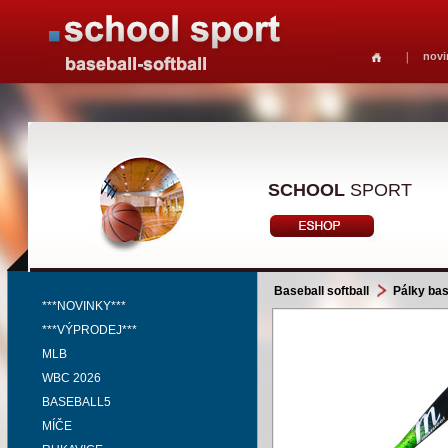
novi
SCHOOL
SPORT
Baseball softball
Pálky bas
***NOVINKY***
***VÝPRODEJ***
MLB
WBC 2026
BASEBALL5
MÍČE