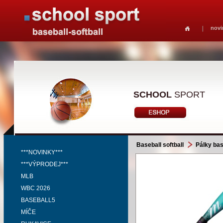
novi
SCHOOL
SPORT
Baseball softball
Pálky bas
***NOVINKY***
***VÝPRODEJ***
MLB
WBC 2026
BASEBALL5
MÍČE