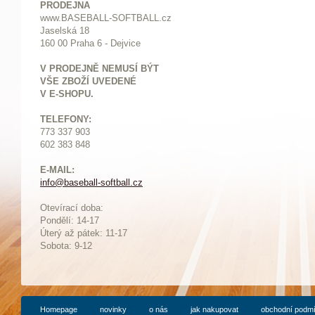
PRODEJNA
www.BASEBALL-SOFTBALL.cz
Jaselská 18
160 00 Praha 6 - Dejvice
V PRODEJNĚ NEMUSÍ BÝT
VŠE ZBOŽÍ UVEDENÉ
V E-SHOPU.
TELEFONY:
773 337 903
602 383 848
E-MAIL:
info@baseball-softball.cz
:
Otevírací doba:
Pondělí: 14-17
Ú
terý až pátek: 11-17
Sobota: 9-12
Homepage
novinky
o nás
jak nakupovat
obchodní podm