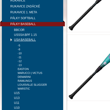
RUKAVICE
RUKAVICE ZADÁCKÉ
RUKAVICE 1. META
PÁLKY SOFTBALL
PÁLKY BASEBALL
BBCOR
USSSA BPF 1.15
USA BASEBALL
-5
-8
-10
-11
-12
-13
EASTON
MARUCCI | VICTUS
DEMARINI
RAWLINGS
LOUISVILLE SLUGGER
WARSTIC
U15
U13
U11
U10