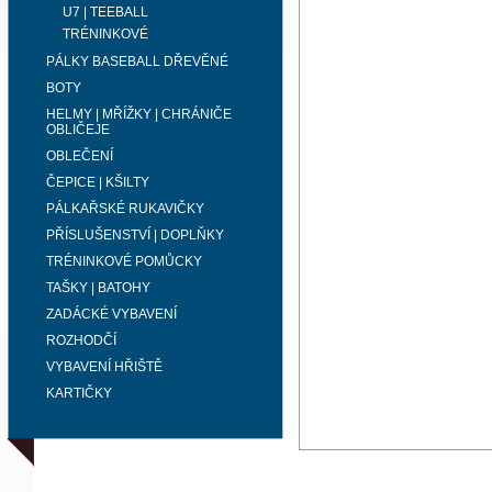
U7 | TEEBALL
TRÉNINKOVÉ
PÁLKY BASEBALL DŘEVĚNÉ
BOTY
HELMY | MŘÍŽKY | CHRÁNIČE
OBLIČEJE
OBLEČENÍ
ČEPICE | KŠILTY
PÁLKAŘSKÉ RUKAVIČKY
PŘÍSLUŠENSTVÍ | DOPLŇKY
TRÉNINKOVÉ POMŮCKY
TAŠKY | BATOHY
ZADÁCKÉ VYBAVENÍ
ROZHODČÍ
VYBAVENÍ HŘIŠTĚ
KARTIČKY