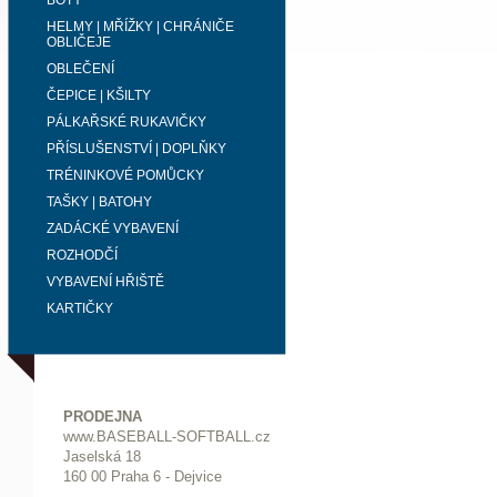
BOTY
HELMY | MŘÍŽKY | CHRÁNIČE
OBLIČEJE
OBLEČENÍ
ČEPICE | KŠILTY
PÁLKAŘSKÉ RUKAVIČKY
PŘÍSLUŠENSTVÍ | DOPLŇKY
TRÉNINKOVÉ POMŮCKY
TAŠKY | BATOHY
ZADÁCKÉ VYBAVENÍ
ROZHODČÍ
VYBAVENÍ HŘIŠTĚ
KARTIČKY
PRODEJNA
www.BASEBALL-SOFTBALL.cz
Jaselská 18
160 00 Praha 6 - Dejvice