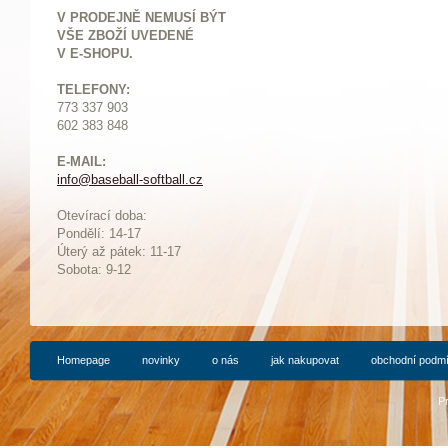
V PRODEJNĚ NEMUSÍ BÝT
VŠE ZBOŽÍ UVEDENÉ
V E-SHOPU.
TELEFONY:
773 337 903
602 383 848
E-MAIL:
info@baseball-softball.cz
:
Otevírací doba:
Pondělí: 14-17
Ú
terý až pátek: 11-17
Sobota: 9-12
Homepage
novinky
o nás
jak nakupovat
obchodní podm
P