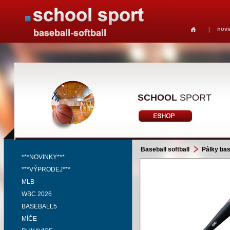
novi
SCHOOL
SPORT
Baseball softball
Pálky bas
***NOVINKY***
***VÝPRODEJ***
MLB
WBC 2026
BASEBALL5
MÍČE