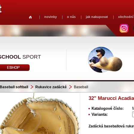
novinky
o nás
jak nakupovat
obchodní
SCHOOL
SPORT
Baseball softball
Rukavice zadácké
Baseball
32" Marucci Acadia
Katalogové číslo:
Varianta:
Zadácká baseballová ruka