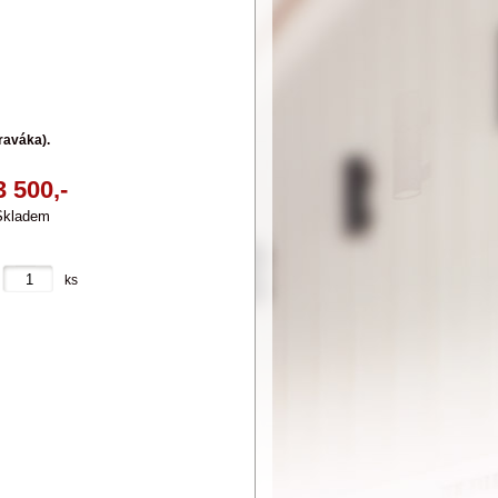
raváka).
3 500,-
Skladem
ks