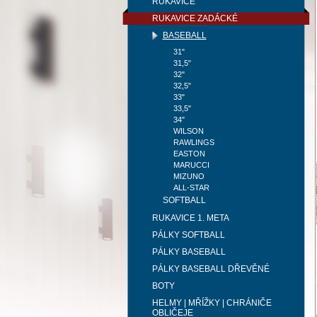
RUKAVICE
RUKAVICE ZADÁCKÉ
BASEBALL
31"
31,5"
32"
32,5"
33"
33,5"
34"
WILSON
RAWLINGS
EASTON
MARUCCI
MIZUNO
ALL-STAR
SOFTBALL
RUKAVICE 1. META
PÁLKY SOFTBALL
PÁLKY BASEBALL
PÁLKY BASEBALL DŘEVĚNÉ
BOTY
HELMY | MŘÍŽKY | CHRÁNIČE
OBLIČEJE