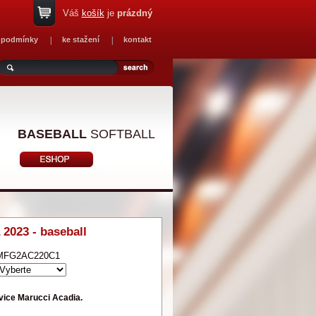
Váš
košík
je
prázdný
 podmínky
ke stažení
kontakt
BASEBALL
SOFTBALL
 2023 - baseball
MFG2AC220C1
vice Marucci Acadia.