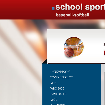
***NOVINKY***
***VÝPRODEJ***
MLB
WBC 2026
BASEBALL5
MÍČE