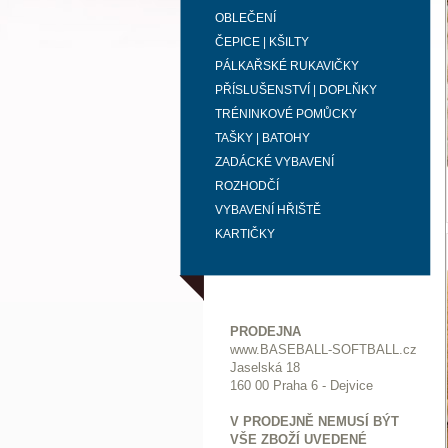
OBLEČENÍ
ČEPICE | KŠILTY
PÁLKAŘSKÉ RUKAVIČKY
PŘÍSLUŠENSTVÍ | DOPLŇKY
TRÉNINKOVÉ POMŮCKY
TAŠKY | BATOHY
ZADÁCKÉ VYBAVENÍ
ROZHODČÍ
VYBAVENÍ HŘIŠTĚ
KARTIČKY
PRODEJNA
www.BASEBALL-SOFTBALL.cz
Jaselská 18
160 00 Praha 6 - Dejvice
V PRODEJNĚ NEMUSÍ BÝT
VŠE ZBOŽÍ UVEDENÉ