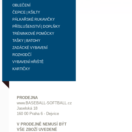
OBLEČENÍ
ČEPICE | KŠILTY
PÁLKAŘSKÉ RUKAVIČKY
PŘÍSLUŠENSTVÍ | DOPLŇKY
TRÉNINKOVÉ POMŮCKY
TAŠKY | BATOHY
ZADÁCKÉ VYBAVENÍ
ROZHODČÍ
VYBAVENÍ HŘIŠTĚ
KARTIČKY
PRODEJNA
www.BASEBALL-SOFTBALL.cz
Jaselská 18
160 00 Praha 6 - Dejvice
V PRODEJNĚ NEMUSÍ BÝT
VŠE ZBOŽÍ UVEDENÉ