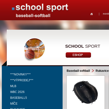
novi
SCHOOL
SPORT
Baseball softball
Rukavice
***NOVINKY***
***VÝPRODEJ***
MLB
WBC 2026
BASEBALL5
MÍČE