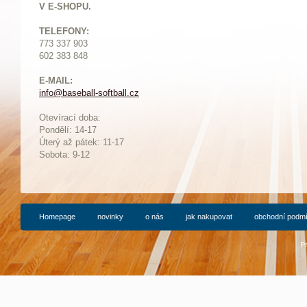
V E-SHOPU.
TELEFONY:
773 337 903
602 383 848
E-MAIL:
info@baseball-softball.cz
:
Otevírací doba:
Pondělí: 14-17
Ú
terý až pátek: 11-17
Sobota: 9-12
Homepage
novinky
o nás
jak nakupovat
obchodní podm
P