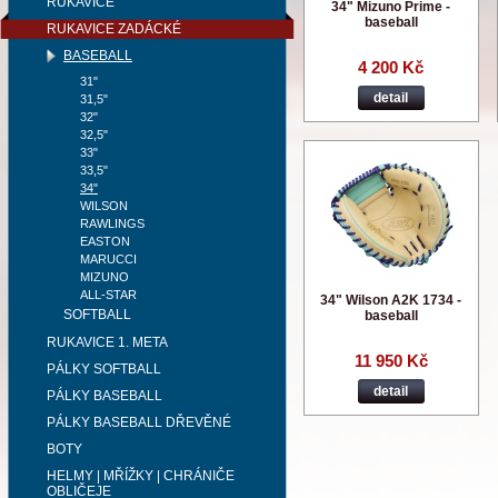
RUKAVICE
34" Mizuno Prime -
baseball
RUKAVICE ZADÁCKÉ
BASEBALL
4 200 Kč
31"
detail
31,5"
32"
32,5"
33"
33,5"
34"
WILSON
RAWLINGS
EASTON
MARUCCI
MIZUNO
ALL-STAR
34" Wilson A2K 1734 -
SOFTBALL
baseball
RUKAVICE 1. META
11 950 Kč
PÁLKY SOFTBALL
detail
PÁLKY BASEBALL
PÁLKY BASEBALL DŘEVĚNÉ
BOTY
HELMY | MŘÍŽKY | CHRÁNIČE
OBLIČEJE