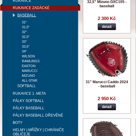
RUKAVICE
32,5" Mizuno GXC105 -
baseball
RUKAVICE ZADÁCKÉ
BASEBALL
2 300 Kč
31"
detail
31,5"
32"
32,5"
33"
33,5"
34"
WILSON
RAWLINGS
EASTON
MARUCCI
MIZUNO
ALL-STAR
31" Marucci Caddo 2024
SOFTBALL
- baseball
RUKAVICE 1. META
2 950 Kč
PÁLKY SOFTBALL
detail
PÁLKY BASEBALL
PÁLKY BASEBALL DŘEVĚNÉ
BOTY
HELMY | MŘÍŽKY | CHRÁNIČE
OBLIČEJE