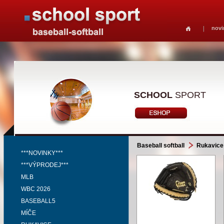
novi
SCHOOL
SPORT
Baseball softball
Rukavice
***NOVINKY***
***VÝPRODEJ***
MLB
WBC 2026
BASEBALL5
MÍČE