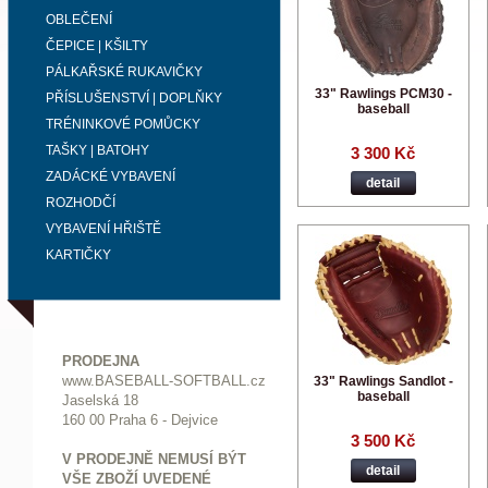
OBLEČENÍ
ČEPICE | KŠILTY
PÁLKAŘSKÉ RUKAVIČKY
33" Rawlings PCM30 -
PŘÍSLUŠENSTVÍ | DOPLŇKY
baseball
TRÉNINKOVÉ POMŮCKY
TAŠKY | BATOHY
3 300 Kč
ZADÁCKÉ VYBAVENÍ
detail
ROZHODČÍ
VYBAVENÍ HŘIŠTĚ
KARTIČKY
PRODEJNA
www.BASEBALL-SOFTBALL.cz
33" Rawlings Sandlot -
baseball
Jaselská 18
160 00 Praha 6 - Dejvice
3 500 Kč
V PRODEJNĚ NEMUSÍ BÝT
detail
VŠE ZBOŽÍ UVEDENÉ