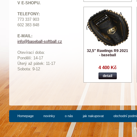
V E-SHOPU.
TELEFONY:
773 337 903
602 383 848
E-MAIL:
info@baseball-softball.cz
:
32,5" Rawlings R9 2021
Otevírací doba:
- baseball
Pondělí: 14-17
Ú
terý až pátek: 11-17
4 400 Kč
Sobota: 9-12
detail
Homepage
novinky
o nás
jak nakupovat
obchodní podm
P