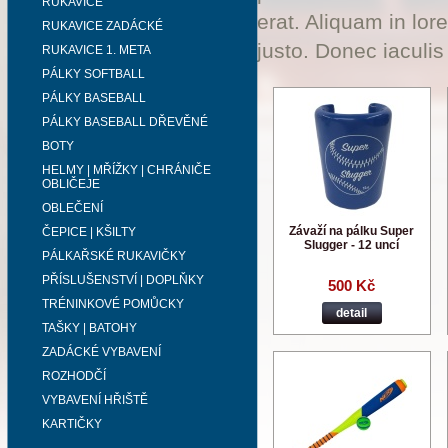
RUKAVICE
erat. Aliquam in lor
RUKAVICE ZADÁCKÉ
justo. Donec iaculis
RUKAVICE 1. META
PÁLKY SOFTBALL
PÁLKY BASEBALL
PÁLKY BASEBALL DŘEVĚNÉ
BOTY
HELMY | MŘÍŽKY | CHRÁNIČE
OBLIČEJE
OBLEČENÍ
Závaží na pálku Super
ČEPICE | KŠILTY
Slugger - 12 uncí
PÁLKAŘSKÉ RUKAVIČKY
PŘÍSLUŠENSTVÍ | DOPLŇKY
500 Kč
TRÉNINKOVÉ POMŮCKY
detail
TAŠKY | BATOHY
ZADÁCKÉ VYBAVENÍ
ROZHODČÍ
VYBAVENÍ HŘIŠTĚ
KARTIČKY