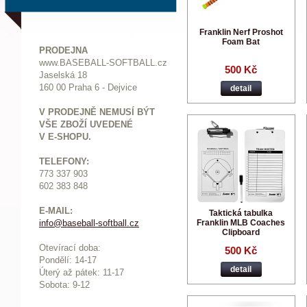
Franklin Nerf Proshot
Foam Bat
PRODEJNA
www.BASEBALL-SOFTBALL.cz
500 Kč
Jaselská 18
160 00 Praha 6 - Dejvice
detail
V PRODEJNĚ NEMUSÍ BÝT
VŠE ZBOŽÍ UVEDENÉ
V E-SHOPU.
TELEFONY:
773 337 903
602 383 848
E-MAIL:
Taktická tabulka
Franklin MLB Coaches
info@baseball-softball.cz
:
Clipboard
Otevírací doba:
500 Kč
Pondělí: 14-17
detail
Ú
terý až pátek: 11-17
Sobota: 9-12