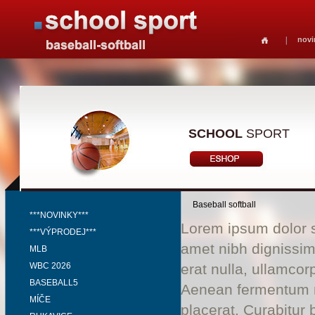
novi
SCHOOL
SPORT
Baseball softball
***NOVINKY***
Lorem ipsum dolor si
***VÝPRODEJ***
amet nibh dignissim
MLB
WBC 2026
erat nulla, ullamco
BASEBALL5
Aenean fermentum ri
MÍČE
placerat. Curabitur