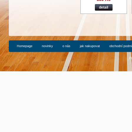
detail
Homepage
novinky
o nás
jak nakupovat
obchodní podm
P