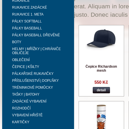
RUKAVICE
erat. Aliquam in lor
RUKAVICE ZADÁCKÉ
justo. Donec iaculis
RUKAVICE 1. META
PÁLKY SOFTBALL
PÁLKY BASEBALL
PÁLKY BASEBALL DŘEVĚNÉ
BOTY
HELMY | MŘÍŽKY | CHRÁNIČE
OBLIČEJE
OBLEČENÍ
Čepice Richardson
ČEPICE | KŠILTY
mesh
PÁLKAŘSKÉ RUKAVIČKY
PŘÍSLUŠENSTVÍ | DOPLŇKY
550 Kč
TRÉNINKOVÉ POMŮCKY
detail
TAŠKY | BATOHY
ZADÁCKÉ VYBAVENÍ
ROZHODČÍ
VYBAVENÍ HŘIŠTĚ
KARTIČKY