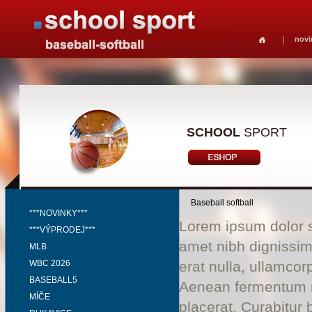
novi
SCHOOL
SPORT
Baseball softball
***NOVINKY***
Lorem ipsum dolor si
***VÝPRODEJ***
amet nibh dignissim
MLB
WBC 2026
erat nulla, ullamco
BASEBALL5
Aenean fermentum ri
MÍČE
placerat. Curabitur