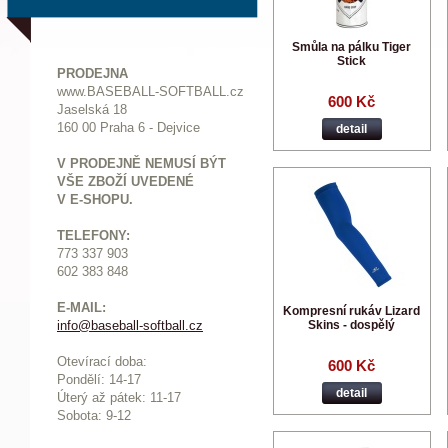
Smůla na pálku Tiger
Stick
PRODEJNA
www.BASEBALL-SOFTBALL.cz
600 Kč
Jaselská 18
160 00 Praha 6 - Dejvice
detail
V PRODEJNĚ NEMUSÍ BÝT
VŠE ZBOŽÍ UVEDENÉ
V E-SHOPU.
TELEFONY:
773 337 903
602 383 848
E-MAIL:
Kompresní rukáv Lizard
Skins - dospělý
info@baseball-softball.cz
:
Otevírací doba:
600 Kč
Pondělí: 14-17
detail
Ú
terý až pátek: 11-17
Sobota: 9-12