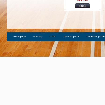
detail
Homepage
novinky
o nás
jak nakupovat
obchodní podm
P