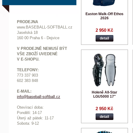
Easton Walk-Off Ethos
2026
PRODEJNA
www.BASEBALL-SOFTBALL.cz
2 950 Kč
Jaselská 18
160 00 Praha 6 - Dejvice
detail
V PRODEJNĚ NEMUSÍ BÝT
VŠE ZBOŽÍ UVEDENÉ
V E-SHOPU.
TELEFONY:
773 337 903
602 383 848
E-MAIL:
Holeně All-Star
LGU5000 17"
info@baseball-softball.cz
:
Otevírací doba:
2 950 Kč
Pondělí: 14-17
detail
Ú
terý až pátek: 11-17
Sobota: 9-12