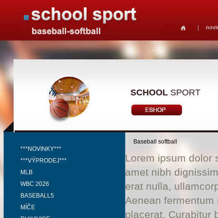
novi
SCHOOL
SPORT
Baseball softball
***NOVINKY***
Lorem ipsum dolor si
***VÝPRODEJ***
amet nibh dignissim
MLB
WBC 2026
erat nulla, ullamco
BASEBALL5
Aenean fermentum ri
MÍČE
placerat. Curabitur