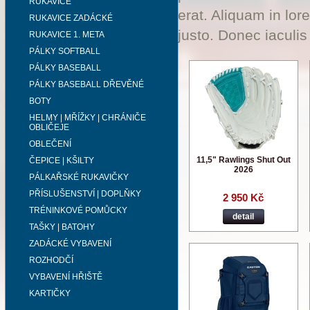
RUKAVICE
erat. Aliquam in lor
RUKAVICE ZADÁCKÉ
justo. Donec iaculis
RUKAVICE 1. META
PÁLKY SOFTBALL
PÁLKY BASEBALL
PÁLKY BASEBALL DŘEVĚNÉ
BOTY
HELMY | MŘÍŽKY | CHRÁNIČE
OBLIČEJE
OBLEČENÍ
11,5" Rawlings Shut Out
ČEPICE | KŠILTY
2026
PÁLKAŘSKÉ RUKAVIČKY
PŘÍSLUŠENSTVÍ | DOPLŇKY
2 950 Kč
TRÉNINKOVÉ POMŮCKY
detail
TAŠKY | BATOHY
ZADÁCKÉ VYBAVENÍ
ROZHODČÍ
VYBAVENÍ HŘIŠTĚ
KARTIČKY