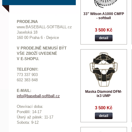
33" Wilson A1000 CMFP
- softball
PRODEJNA
www.BASEBALL-SOFTBALL.cz
3 500 Kč
Jaselská 18
160 00 Praha 6 - Dejvice
detail
V PRODEJNĚ NEMUSÍ BÝT
VŠE ZBOŽÍ UVEDENÉ
V E-SHOPU.
TELEFONY:
773 337 903
602 383 848
E-MAIL:
Maska Diamond DFM-
ix3 UMP
info@baseball-softball.cz
:
Otevírací doba:
3 500 Kč
Pondělí: 14-17
detail
Ú
terý až pátek: 11-17
Sobota: 9-12