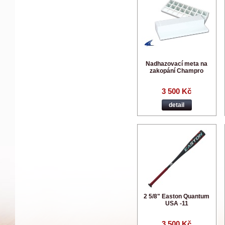
Nadhazovací meta na
zakopání Champro
3 500 Kč
detail
2 5/8" Easton Quantum
USA -11
3 500 Kč