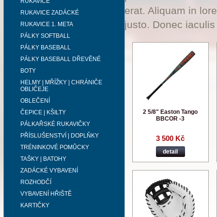
RUKAVICE
erat. Aliquam in lor
RUKAVICE ZADÁCKÉ
justo. Donec iaculis
RUKAVICE 1. META
PÁLKY SOFTBALL
PÁLKY BASEBALL
PÁLKY BASEBALL DŘEVĚNÉ
BOTY
HELMY | MŘÍŽKY | CHRÁNIČE
OBLIČEJE
OBLEČENÍ
2 5/8" Easton Tango
ČEPICE | KŠILTY
BBCOR -3
PÁLKAŘSKÉ RUKAVIČKY
PŘÍSLUŠENSTVÍ | DOPLŇKY
3 500 Kč
TRÉNINKOVÉ POMŮCKY
detail
TAŠKY | BATOHY
ZADÁCKÉ VYBAVENÍ
ROZHODČÍ
VYBAVENÍ HŘIŠTĚ
KARTIČKY