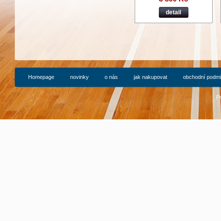
detail
Homepage
novinky
o nás
jak nakupovat
obchodní podm
P