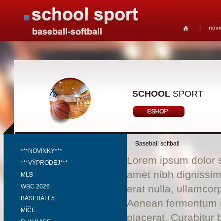
novi
SCHOOL
SPORT
Baseball softball
***NOVINKY***
Lorem ipsum dolor si
***VÝPRODEJ***
amet nibh dignissim
MLB
WBC 2026
erat nulla, ullamco
BASEBALL5
Aenean fermentum ri
MÍČE
placerat. Curabitur