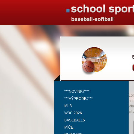
***NOVINKY***
Lor
***VÝPRODEJ***
sem
MLB
Pha
sit
WBC 2026
BASEBALL5
MÍČE