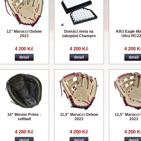
12" Marucci Oxbow
Domácí meta na
KR3 Eagle M
2023
zakopání Champro
Ultra RC22
4 200 Kč
4 200 Kč
4 200 K
detail
detail
detail
34" Mizuno Prime -
11,5" Marucci Oxbow
12,5" Marucci
softball
2023
2023
4 200 Kč
4 200 Kč
4 200 K
detail
detail
detail