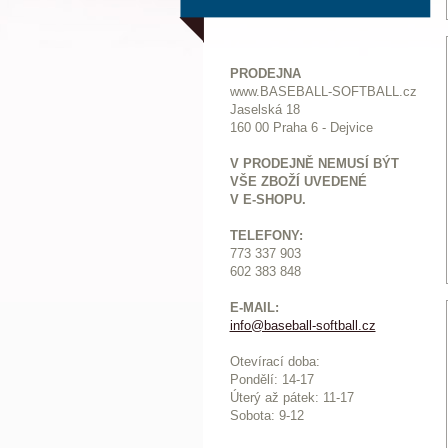
PRODEJNA
www.BASEBALL-SOFTBALL.cz
Jaselská 18
160 00 Praha 6 - Dejvice
V PRODEJNĚ NEMUSÍ BÝT
VŠE ZBOŽÍ UVEDENÉ
V E-SHOPU.
TELEFONY:
773 337 903
602 383 848
E-MAIL:
info@baseball-softball.cz
:
Otevírací doba:
Pondělí: 14-17
Ú
terý až pátek: 11-17
Sobota: 9-12