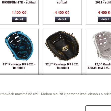
R9SBFBM-17B - softball
softball
2021 - soft
4 400 Kč
4 400 Kč
4 400 K
detail
detail
detail
13" Rawlings R9 2021 -
32,5" Rawlings R9 2021
12,5" Rawl
baseball
- baseball
R9SBFBM-17G - 
4 400 Kč
4 400 Kč
4 400 K
detail
detail
detail
tránkách maximálně užili. Mohou sloužit k personalizaci obsahu a rekl
|<<
<
54
55