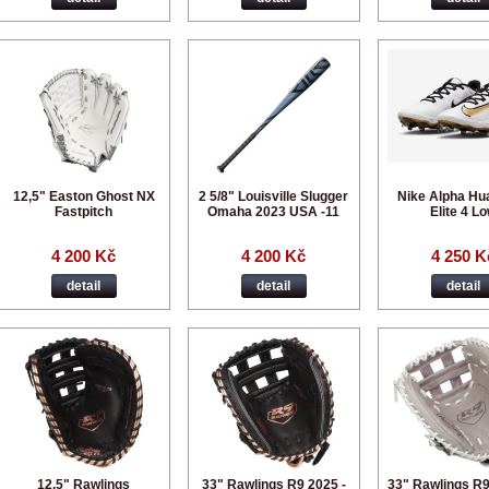
12,5" Easton Ghost NX
2 5/8" Louisville Slugger
Nike Alpha Hu
Fastpitch
Omaha 2023 USA -11
Elite 4 L
4 200 Kč
4 200 Kč
4 250 K
detail
detail
detail
12,5" Rawlings
33" Rawlings R9 2025 -
33" Rawlings R9 