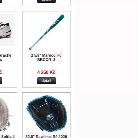
arache
2 5/8" Marucci F5
ow
BBCOR -3
č
4 250 Kč
detail
Softball
32,5" Rawlings R9 2026