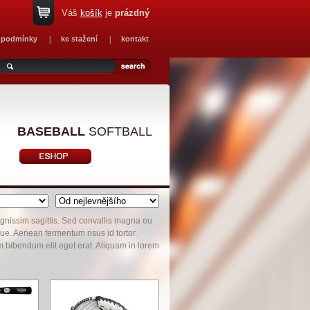
Váš
košík
je
prázdný
 podmínky
ke stažení
kontakt
BASEBALL
SOFTBALL
dignissim sagittis. Sed convallis magna eu
e. Aenean fermentum risus id tortor.
m bibendum elit eget erat. Aliquam in lorem