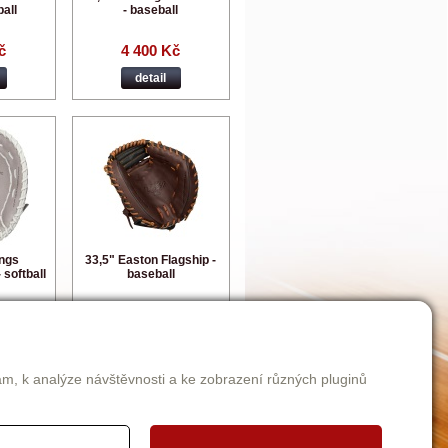
ball
- baseball
č
4 400 Kč
detail
ings
33,5" Easton Flagship -
softball
baseball
č
4 400 Kč
detail
am, k analýze návštěvnosti a ke zobrazení různých pluginů
56
57
58
59
60
>
>>|