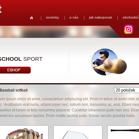
novinky
o nás
jak nakupovat
obchodní
SCHOOL
SPORT
Baseball softball
em ipsum dolor sit amet, consectetuer adipiscing elit. Proin in tellus sit amet nibh 
. Vestibulum erat nulla, ullamcorper nec, rutrum non, nonummy ac, erat. Etiam nequ
sellus et lorem id felis nonummy placerat. Curabitur bibendum justo non orci. Etia
 amet leo accumsan lacinia. Proin mattis lacinia justo. Donec iaculis gravida nulla.