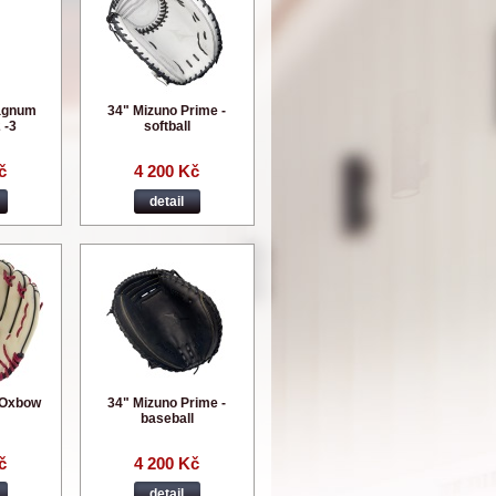
agnum
34" Mizuno Prime -
 -3
softball
č
4 200 Kč
detail
 Oxbow
34" Mizuno Prime -
baseball
č
4 200 Kč
detail