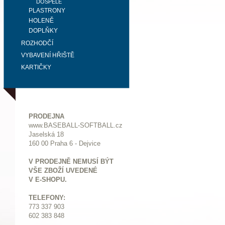
DOSPĚLÉ
PLASTRONY
HOLENĚ
DOPLŇKY
ROZHODČÍ
VYBAVENÍ HŘIŠTĚ
KARTIČKY
PRODEJNA
www.BASEBALL-SOFTBALL.cz
Jaselská 18
160 00 Praha 6 - Dejvice
V PRODEJNĚ NEMUSÍ BÝT
VŠE ZBOŽÍ UVEDENÉ
V E-SHOPU.
TELEFONY:
773 337 903
602 383 848