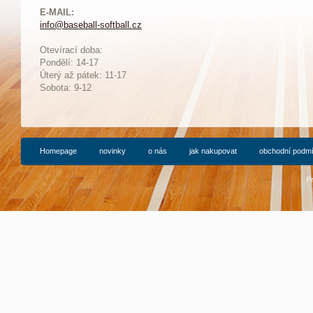
E-MAIL:
info@baseball-softball.cz
:
Otevírací doba:
Pondělí: 14-17
Ú
terý až pátek: 11-17
Sobota: 9-12
Homepage
novinky
o nás
jak nakupovat
obchodní podm
P