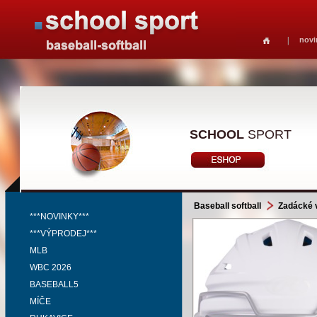
novi
SCHOOL
SPORT
Baseball softball
Zadácké 
***NOVINKY***
***VÝPRODEJ***
MLB
WBC 2026
BASEBALL5
MÍČE