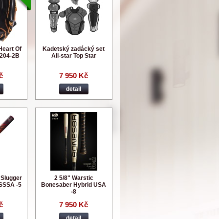
Heart Of
Kadetský zadácký set
204-2B
All-star Top Star
č
7 950 Kč
detail
e Slugger
2 5/8" Warstic
SSSA -5
Bonesaber Hybrid USA
-8
č
7 950 Kč
detail