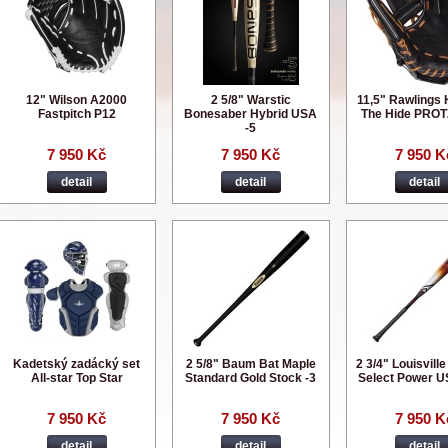
12" Wilson A2000
2 5/8" Warstic
11,5" Rawlings 
Fastpitch P12
Bonesaber Hybrid USA
The Hide PROT
-5
7 950 Kč
7 950 Kč
7 950 K
detail
detail
detail
Kadetský zadácký set
2 5/8" Baum Bat Maple
2 3/4" Louisvill
All-star Top Star
Standard Gold Stock -3
Select Power U
7 950 Kč
7 950 Kč
7 950 K
detail
detail
detail