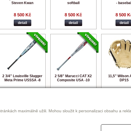
Steven Kwan
softball
- basebal
8 500 Kč
8 500 Kč
8 500 K
detail
detail
detail
2 3/4" Louisville Slugger
2 5/8" Marucci CAT X2
11,5" Wilson
Meta Prime USSSA -8
Composite USA -10
DP15
8 500 Kč
8 500 Kč
8 500 K
detail
detail
detail
tránkách maximálně užili. Mohou sloužit k personalizaci obsahu a rekl
|<<
<
63
64