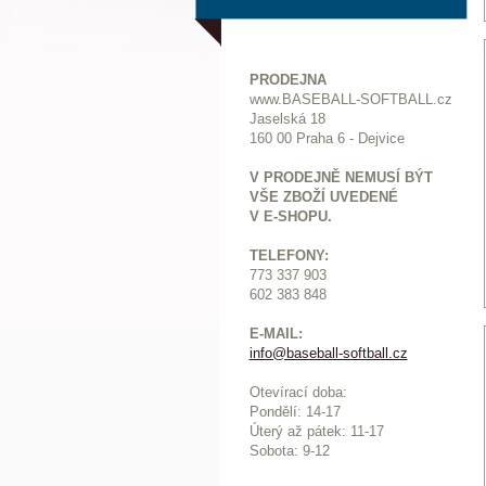
PRODEJNA
www.BASEBALL-SOFTBALL.cz
Jaselská 18
160 00 Praha 6 - Dejvice
V PRODEJNĚ NEMUSÍ BÝT
VŠE ZBOŽÍ UVEDENÉ
V E-SHOPU.
TELEFONY:
773 337 903
602 383 848
E-MAIL:
info@baseball-softball.cz
:
Otevírací doba:
Pondělí: 14-17
Ú
terý až pátek: 11-17
Sobota: 9-12