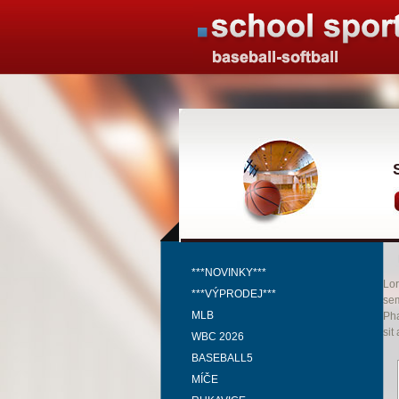
***NOVINKY***
Lor
***VÝPRODEJ***
sem
MLB
Pha
sit
WBC 2026
BASEBALL5
MÍČE