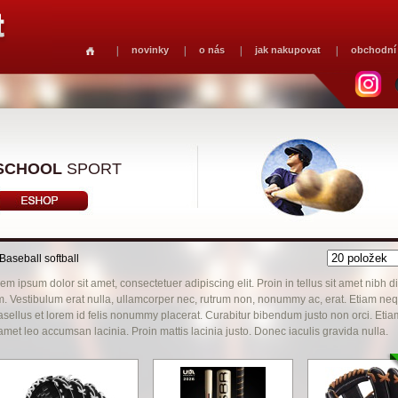
novinky
o nás
jak nakupovat
obchodní
SCHOOL
SPORT
Baseball softball
em ipsum dolor sit amet, consectetuer adipiscing elit. Proin in tellus sit amet nibh 
. Vestibulum erat nulla, ullamcorper nec, rutrum non, nonummy ac, erat. Etiam nequ
sellus et lorem id felis nonummy placerat. Curabitur bibendum justo non orci. Etia
 amet leo accumsan lacinia. Proin mattis lacinia justo. Donec iaculis gravida nulla.