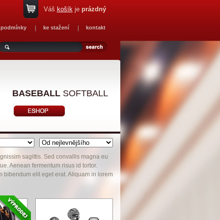
Váš
košík
je
prázdný
 podmínky
ke stažení
kontakt
BASEBALL
SOFTBALL
dignissim sagittis. Sed convallis magna eu
e. Aenean fermentum risus id tortor.
m bibendum elit eget erat. Aliquam in lorem