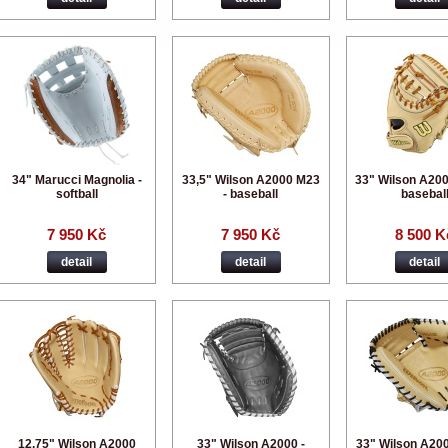
34" Marucci Magnolia -
33,5" Wilson A2000 M23
33" Wilson A200
softball
- baseball
basebal
7 950 Kč
7 950 Kč
8 500 K
detail
detail
detail
12,75" Wilson A2000
33" Wilson A2000 -
33" Wilson A20