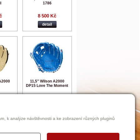
l
1786
č
8 500 Kč
detail
 A2000
11,5" Wilson A2000
DP15 Love The Moment
č
8 500 Kč
detail
am, k analýze návštěvnosti a ke zobrazení různých pluginů
65
66
67
68
69
>
>>|