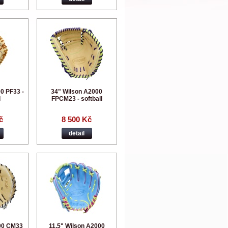
0 PF33 -
34" Wilson A2000
l
FPCM23 - softball
č
8 500 Kč
detail
00 CM33
11,5" Wilson A2000