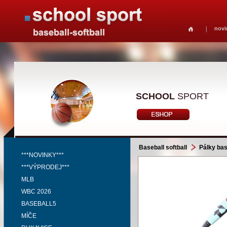
novi
SCHOOL
SPORT
Baseball softball
Pálky bas
***NOVINKY***
***VÝPRODEJ***
MLB
WBC 2026
BASEBALL5
MÍČE