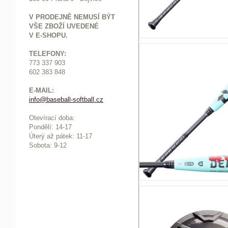
V PRODEJNĚ NEMUSÍ BÝT
VŠE ZBOŽÍ UVEDENÉ
V E-SHOPU.
TELEFONY:
773 337 903
602 383 848
E-MAIL:
info@baseball-softball.cz
:
Otevírací doba:
Pondělí: 14-17
Ú
terý až pátek: 11-17
Sobota: 9-12