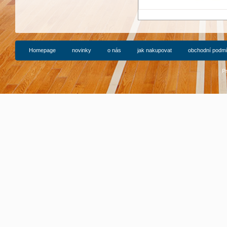
Homepage
novinky
o nás
jak nakupovat
obchodní podm
P