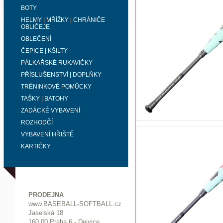
BOTY
HELMY | MŘÍŽKY | CHRÁNIČE
OBLIČEJE
OBLEČENÍ
ČEPICE | KŠILTY
PÁLKAŘSKÉ RUKAVIČKY
PŘÍSLUŠENSTVÍ | DOPLŇKY
TRÉNINKOVÉ POMŮCKY
TAŠKY | BATOHY
ZADÁCKÉ VYBAVENÍ
ROZHODČÍ
VYBAVENÍ HŘIŠTĚ
KARTIČKY
PRODEJNA
www.BASEBALL-SOFTBALL.cz
Jaselská 18
160 00 Praha 6 - Dejvice