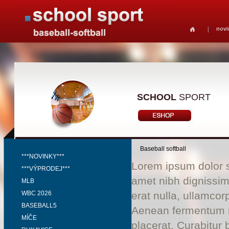
novi
SCHOOL
SPORT
Baseball softball
***NOVINKY***
Lorem ipsum dolor si
***VÝPRODEJ***
amet nibh dignissim
MLB
WBC 2026
erat nulla, ullamco
BASEBALL5
Aenean fermentum ri
MÍČE
placerat. Curabitur