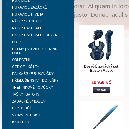
RUKAVICE
erat. Aliquam in lor
RUKAVICE ZADÁCKÉ
justo. Donec iaculis
RUKAVICE 1. META
PÁLKY SOFTBALL
PÁLKY BASEBALL
PÁLKY BASEBALL DŘEVĚNÉ
BOTY
HELMY | MŘÍŽKY | CHRÁNIČE
OBLIČEJE
OBLEČENÍ
Dospělý zadácký set
ČEPICE | KŠILTY
Easton Mav X
PÁLKAŘSKÉ RUKAVIČKY
PŘÍSLUŠENSTVÍ | DOPLŇKY
10 950 Kč
TRÉNINKOVÉ POMŮCKY
detail
TAŠKY | BATOHY
ZADÁCKÉ VYBAVENÍ
ROZHODČÍ
VYBAVENÍ HŘIŠTĚ
KARTIČKY