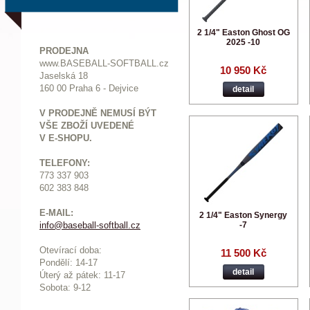
2 1/4" Easton Ghost OG
2025 -10
PRODEJNA
www.BASEBALL-SOFTBALL.cz
10 950 Kč
Jaselská 18
160 00 Praha 6 - Dejvice
detail
V PRODEJNĚ NEMUSÍ BÝT
VŠE ZBOŽÍ UVEDENÉ
V E-SHOPU.
TELEFONY:
773 337 903
602 383 848
E-MAIL:
2 1/4" Easton Synergy
-7
info@baseball-softball.cz
:
Otevírací doba:
11 500 Kč
Pondělí: 14-17
detail
Ú
terý až pátek: 11-17
Sobota: 9-12