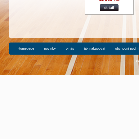
detail
Homepage
novinky
o nás
jak nakupovat
obchodní podm
P