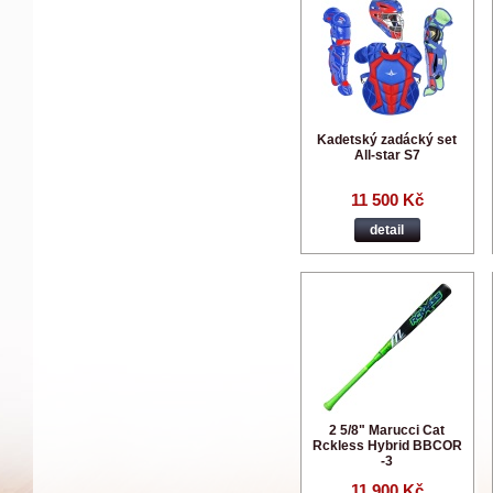
Kadetský zadácký set
All-star S7
11 500 Kč
detail
2 5/8" Marucci Cat
Rckless Hybrid BBCOR
-3
11 900 Kč