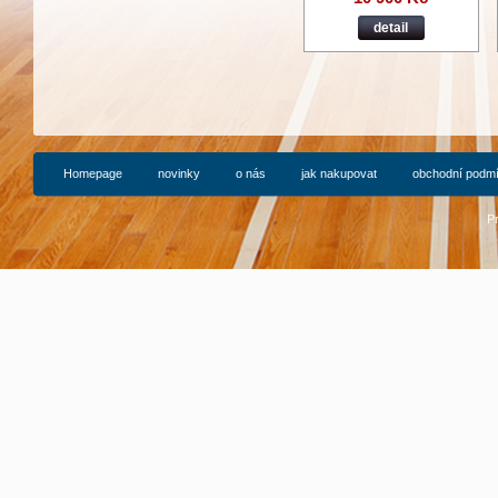
detail
Homepage
novinky
o nás
jak nakupovat
obchodní podm
P