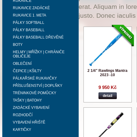
RUKAVICE
erat. Aliquam in lor
RUKAVICE ZADÁCKÉ
justo. Donec iaculis
RUKAVICE 1. META
PÁLKY SOFTBALL
PÁLKY BASEBALL
PÁLKY BASEBALL DŘEVĚNÉ
BOTY
HELMY | MŘÍŽKY | CHRÁNIČE
OBLIČEJE
OBLEČENÍ
2 1/4" Rawlings Mantra
ČEPICE | KŠILTY
2023 -10
PÁLKAŘSKÉ RUKAVIČKY
PŘÍSLUŠENSTVÍ | DOPLŇKY
9 950 Kč
TRÉNINKOVÉ POMŮCKY
detail
TAŠKY | BATOHY
ZADÁCKÉ VYBAVENÍ
ROZHODČÍ
VYBAVENÍ HŘIŠTĚ
KARTIČKY