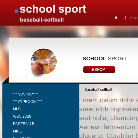
novi
SCHOOL
SPORT
Baseball softball
***NOVINKY***
Lorem ipsum dolor si
***VÝPRODEJ***
amet nibh dignissim
MLB
WBC 2026
erat nulla, ullamco
BASEBALL5
Aenean fermentum ri
MÍČE
placerat. Curabitur