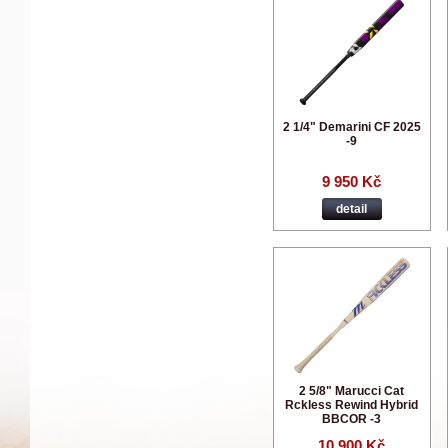
2 1/4" Demarini CF 2025
-9
9 950 Kč
detail
2 5/8" Marucci Cat
Rckless Rewind Hybrid
BBCOR -3
10 900 Kč