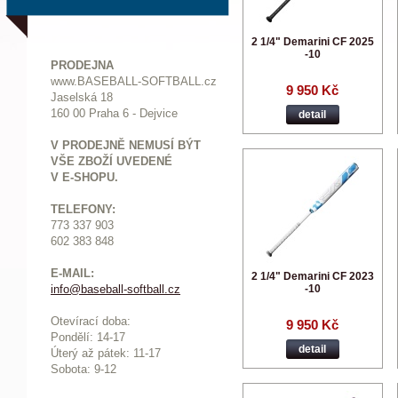
2 1/4" Demarini CF 2025
-10
PRODEJNA
www.BASEBALL-SOFTBALL.cz
9 950 Kč
Jaselská 18
160 00 Praha 6 - Dejvice
detail
V PRODEJNĚ NEMUSÍ BÝT
VŠE ZBOŽÍ UVEDENÉ
V E-SHOPU.
TELEFONY:
773 337 903
602 383 848
E-MAIL:
2 1/4" Demarini CF 2023
-10
info@baseball-softball.cz
:
Otevírací doba:
9 950 Kč
Pondělí: 14-17
detail
Ú
terý až pátek: 11-17
Sobota: 9-12