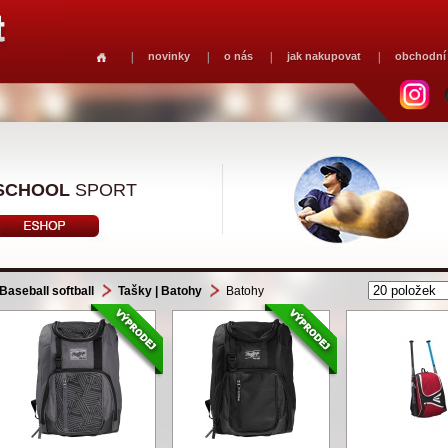
novinky
o nás
jak nakupovat
obchodní
SCHOOL
SPORT
Baseball softball
Tašky | Batohy
Batohy