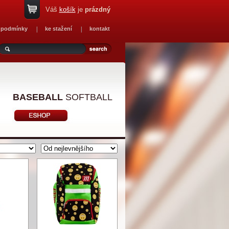
Váš
košík
je
prázdný
 podmínky
ke stažení
kontakt
BASEBALL
SOFTBALL