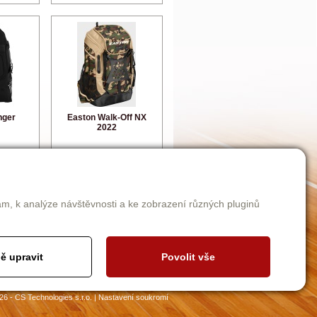
nger
Easton Walk-Off NX
2022
č
2 700 Kč
detail
am, k analýze návštěvnosti a ke zobrazení různých pluginů
1
2
>
>>|
ě upravit
Povolit vše
26 - CS Technologies s.r.o.
|
Nastavení soukromí