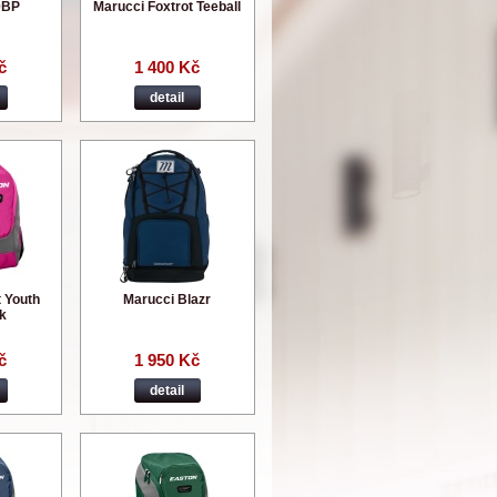
0BP
Marucci Foxtrot Teeball
č
1 400 Kč
detail
 Youth
Marucci Blazr
k
č
1 950 Kč
detail