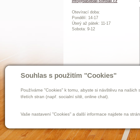
info@baseball-softball.cz
:
Otevírací doba:
Pondělí: 14-17
Ú
terý až pátek: 11-17
Sobota: 9-12
Souhlas s použitím "Cookies"
Používáme "Cookies" k tomu, abyste si návštěvu na našich s
třetích stran (např. socialní sítě, online chat).
Vaše nastavení "Cookies" a další informace najdete na strá
Homepage
novinky
o nás