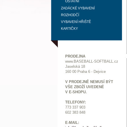
OSTATNÍ
ZADÁCKÉ VYBAVENÍ
ROZHODČÍ
VYBAVENÍ HŘIŠTĚ
KARTIČKY
PRODEJNA
www.BASEBALL-SOFTBALL.cz
Jaselská 18
160 00 Praha 6 - Dejvice
V PRODEJNĚ NEMUSÍ BÝT
VŠE ZBOŽÍ UVEDENÉ
V E-SHOPU.
TELEFONY:
773 337 903
602 383 848
E-MAIL: