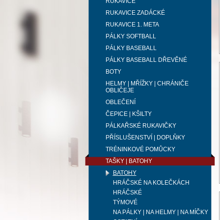
RUKAVICE
RUKAVICE ZADÁCKÉ
RUKAVICE 1. META
PÁLKY SOFTBALL
PÁLKY BASEBALL
PÁLKY BASEBALL DŘEVĚNÉ
BOTY
HELMY | MŘÍŽKY | CHRÁNIČE
OBLIČEJE
OBLEČENÍ
ČEPICE | KŠILTY
PÁLKAŘSKÉ RUKAVIČKY
PŘÍSLUŠENSTVÍ | DOPLŇKY
TRÉNINKOVÉ POMŮCKY
TAŠKY | BATOHY
BATOHY
HRÁČSKÉ NA KOLEČKÁCH
HRÁČSKÉ
TÝMOVÉ
NA PÁLKY | NA HELMY | NA MÍČKY