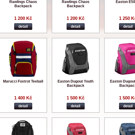
Rawlings Chaos
Rawlings Chaos
Easton E5
Backpack
Backpack
1 200 Kč
1 200 Kč
1 250 K
detail
detail
detail
Marucci Foxtrot Teeball
Easton Dugout Youth
Easton Dugout
Backpack
Backpac
1 400 Kč
1 500 Kč
1 500 K
detail
detail
detail