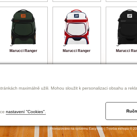
Marucci Ranger
Marucci Ranger
Marucci Ra
2 600 Kč
2 600 Kč
2 600 K
detail
detail
detail
tránkách maximálně užili. Mohou sloužit k personalizaci obsahu a rekl
Ručn
nce
nastavení "Cookies".
jak nakupovat
obchodní podmínky
ke stažení
kontakt
Provozováno na systému
EasyWeb
|
Tvorba eshopu
© 20