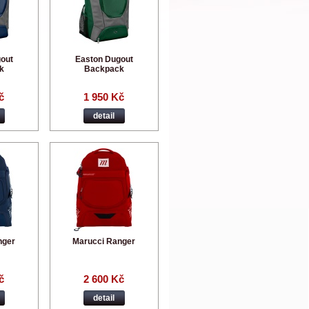
out
Easton Dugout
k
Backpack
č
1 950 Kč
detail
nger
Marucci Ranger
č
2 600 Kč
detail