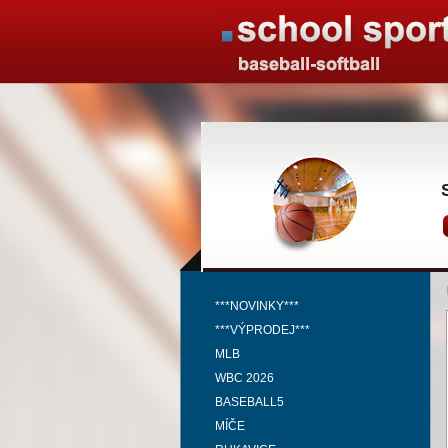
***NOVINKY***
***VÝPRODEJ***
MLB
WBC 2026
BASEBALL5
MÍČE