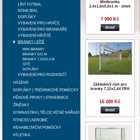
Minibranka
LÍNÝ FOTBAL
2,4x1,6x0,6x1 m - zinek
NOHEJBAL
DOPLŇKY
7 990 Kč
VYBAVENÍ PRO HRÁČE
detail
VYBAVENÍ PRO BRANKÁŘE
VYBAVENÍ HŘIŠTĚ
BRANKY | SÍTĚ
MINI BRANKY
BRANKY 5X2 M
BRANKY 7,32X2,4 M
SÍTĚ
DOPLŇKY
VYBAVENÍ PRO ROZHODČÍ
HÁZENÁ
Základový rám pro
branky 7,32x2,44 FIFA
DOPLŇKY | TRÉNINKOVÉ POMŮCKY
PĚNOVÉ PRVKY | STAVEBNICE
15 200 Kč
ŽÍNĚNKY
detail
GYMNASTIKA | TĚLOCVIČNÉ NÁŘADÍ
FITNESS | AEROBIC
REHABILITAČNÍ POMŮCKY
ATLETIKA