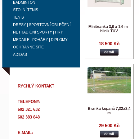
BADMINTON
STOLNÍ TENIS
TENIS
DRESY | SPORTOVNÍ OBLEČENÍ
Minibranka 3,0 x 1,6 m -
hliník TÜV
NETRADIČNÍ SPORTY | HRY
MEDAILE | POHÁRY | DIPLOMY
18 500 Kč
OCHRANNÉ SÍTĚ
detail
ADIDAS
RYCHLÝ KONTAKT
TELEFONY:
Branka kopaná 7,32x2,4
602 321 632
m
602 383 848
29 500 Kč
E-MAIL:
detail