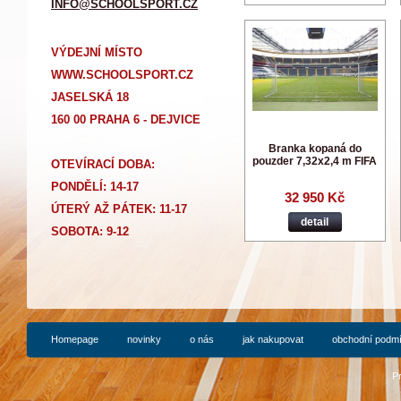
INFO@SCHOOLSPORT.CZ
VÝDEJNÍ MÍSTO
WWW.SCHOOLSPORT.CZ
JASELSKÁ 18
160 00 PRAHA 6 - DEJVICE
Branka kopaná do
pouzder 7,32x2,4 m FIFA
OTEVÍRACÍ DOBA:
PONDĚLÍ: 14-17
32 950 Kč
Ú
TERÝ AŽ PÁTEK: 11-17
detail
SOBOTA: 9-12
Homepage
novinky
o nás
jak nakupovat
obchodní podm
P