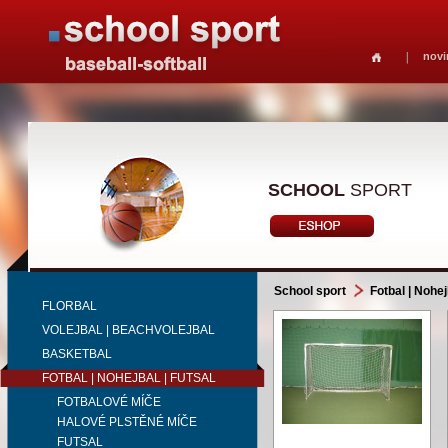
novi
SCHOOL
SPORT
School sport
Fotbal | Nohej
FLORBAL
VOLEJBAL | BEACHVOLEJBAL
BASKETBAL
FOTBAL | NOHEJBAL | FUTSAL
FOTBALOVÉ MÍČE
HALOVÉ PLSTĚNÉ MÍČE
FUTSAL