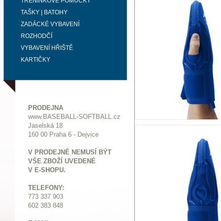
TRÉNINKOVÉ POMŮCKY
TAŠKY | BATOHY
ZADÁCKÉ VYBAVENÍ
ROZHODČÍ
VYBAVENÍ HŘIŠTĚ
KARTIČKY
PRODEJNA
www.BASEBALL-SOFTBALL.cz
Jaselská 18
160 00 Praha 6 - Dejvice
V PRODEJNĚ NEMUSÍ BÝT
VŠE ZBOŽÍ UVEDENÉ
V E-SHOPU.
TELEFONY:
773 337 903
602 383 848