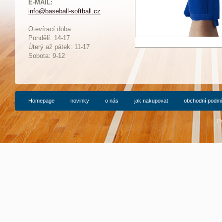
E-MAIL:
info@baseball-softball.cz
:
Otevírací doba:
Pondělí: 14-17
Ú
terý až pátek: 11-17
Sobota: 9-12
Homepage
novinky
o nás
jak nakupovat
obchodní podm
P