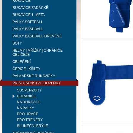
RUKAVICE
RUKAVICE ZADÁCKÉ
RUKAVICE 1. META
PÁLKY SOFTBALL
PÁLKY BASEBALL
PÁLKY BASEBALL DŘEVĚNÉ
BOTY
HELMY | MŘÍŽKY | CHRÁNIČE
OBLIČEJE
OBLEČENÍ
ČEPICE | KŠILTY
PÁLKAŘSKÉ RUKAVIČKY
PŘÍSLUŠENSTVÍ | DOPLŇKY
SUSPENZORY
CHRÁNIČE
NA RUKAVICE
NA PÁLKY
PRO HRÁČE
PRO TRENÉRY
SLUNEČNÍ BRÝLE