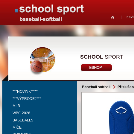
novi
SCHOOL
SPORT
Baseball softball
Příslušen
***NOVINKY***
***VÝPRODEJ***
MLB
WBC 2026
BASEBALL5
MÍČE