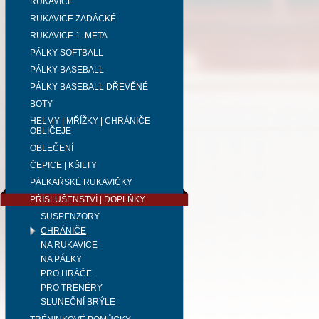
RUKAVICE
RUKAVICE ZADÁCKÉ
RUKAVICE 1. META
PÁLKY SOFTBALL
PÁLKY BASEBALL
PÁLKY BASEBALL DŘEVĚNÉ
BOTY
HELMY | MŘÍŽKY | CHRÁNIČE
OBLIČEJE
OBLEČENÍ
ČEPICE | KŠILTY
PÁLKAŘSKÉ RUKAVIČKY
PŘÍSLUŠENSTVÍ | DOPLŇKY
SUSPENZORY
CHRÁNIČE
NA RUKAVICE
NA PÁLKY
PRO HRÁČE
PRO TRENÉRY
SLUNEČNÍ BRÝLE