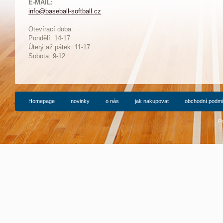
E-MAIL:
info@baseball-softball.cz
:
Otevírací doba:
Pondělí: 14-17
Ú
terý až pátek: 11-17
Sobota: 9-12
Homepage
novinky
o nás
jak nakupovat
obchodní podm
P