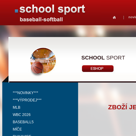
novi
SCHOOL
SPORT
***NOVINKY***
***VÝPRODEJ***
ZBOŽÍ J
MLB
WBC 2026
BASEBALL5
MÍČE