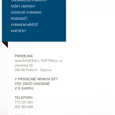
TRÉNINKOVÉ POMŮCKY
TAŠKY | BATOHY
ZADÁCKÉ VYBAVENÍ
ROZHODČÍ
VYBAVENÍ HŘIŠTĚ
KARTIČKY
PRODEJNA
www.BASEBALL-SOFTBALL.cz
Jaselská 18
160 00 Praha 6 - Dejvice
V PRODEJNĚ NEMUSÍ BÝT
VŠE ZBOŽÍ UVEDENÉ
V E-SHOPU.
TELEFONY:
773 337 903
602 383 848