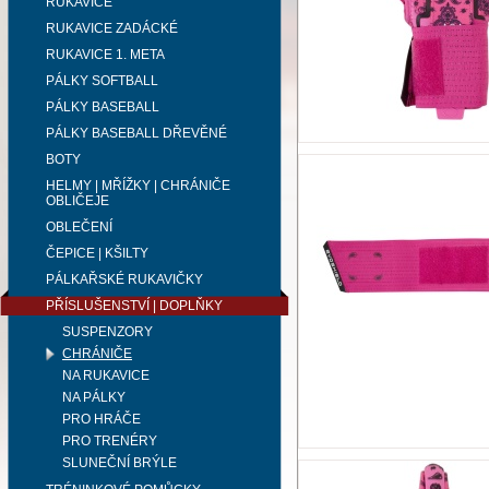
RUKAVICE
RUKAVICE ZADÁCKÉ
RUKAVICE 1. META
PÁLKY SOFTBALL
PÁLKY BASEBALL
PÁLKY BASEBALL DŘEVĚNÉ
BOTY
HELMY | MŘÍŽKY | CHRÁNIČE
OBLIČEJE
OBLEČENÍ
ČEPICE | KŠILTY
PÁLKAŘSKÉ RUKAVIČKY
PŘÍSLUŠENSTVÍ | DOPLŇKY
SUSPENZORY
CHRÁNIČE
NA RUKAVICE
NA PÁLKY
PRO HRÁČE
PRO TRENÉRY
SLUNEČNÍ BRÝLE