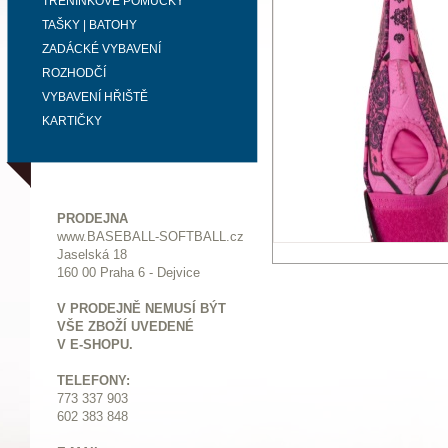
TRÉNINKOVÉ POMŮCKY
TAŠKY | BATOHY
ZADÁCKÉ VYBAVENÍ
ROZHODČÍ
VYBAVENÍ HŘIŠTĚ
KARTIČKY
PRODEJNA
www.BASEBALL-SOFTBALL.cz
Jaselská 18
160 00 Praha 6 - Dejvice
V PRODEJNĚ NEMUSÍ BÝT
VŠE ZBOŽÍ UVEDENÉ
V E-SHOPU.
TELEFONY:
773 337 903
602 383 848