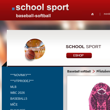
novi
SCHOOL
SPORT
Baseball softball
Příslušen
***NOVINKY***
***VÝPRODEJ***
MLB
WBC 2026
BASEBALL5
MÍČE