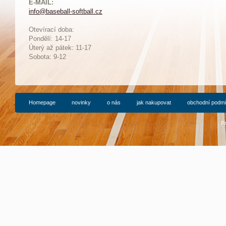
E-MAIL:
info@baseball-softball.cz
:
Otevírací doba:
Pondělí: 14-17
Ú
terý až pátek: 11-17
Sobota: 9-12
Homepage
novinky
o nás
jak nakupovat
obchodní podm
P